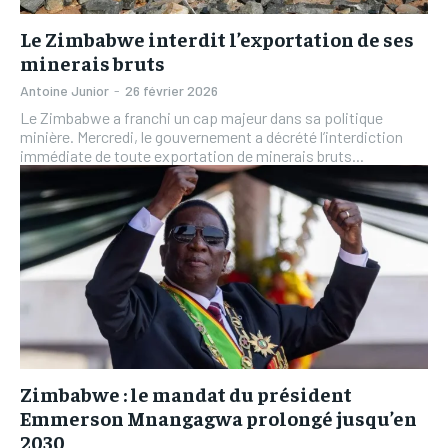
Le Zimbabwe interdit l’exportation de ses
minerais bruts
Antoine Junior
-
26 février 2026
Le Zimbabwe a franchi un cap majeur dans sa politique
minière. Mercredi, le gouvernement a décrété l’interdiction
immédiate de toute exportation de minerais bruts...
Zimbabwe : le mandat du président
Emmerson Mnangagwa prolongé jusqu’en
2030