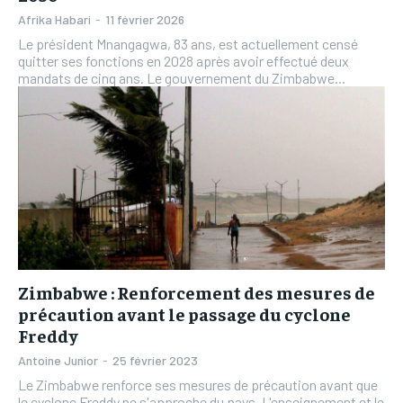
Afrika Habari
-
11 février 2026
Le président Mnangagwa, 83 ans, est actuellement censé
quitter ses fonctions en 2028 après avoir effectué deux
mandats de cinq ans. Le gouvernement du Zimbabwe...
Zimbabwe : Renforcement des mesures de
précaution avant le passage du cyclone
Freddy
Antoine Junior
-
25 février 2023
Le Zimbabwe renforce ses mesures de précaution avant que
le cyclone Freddy ne s'approche du pays. L'enseignement et le