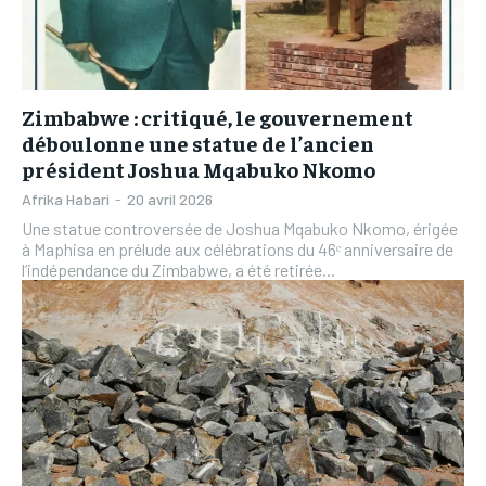
TOGOREPORT
TOGOREPORT
L’INTEGRAL
L’INTEGRAL
L’INTEGRAL
L’INTEGRAL
TOGOREGARD
TOGOREGARD
TOGOREGARD
TOGOREGARD
LOMEBOUGEINFO
LOMEBOUGEINFO
Zimbabwe : critiqué, le gouvernement
LOMEBOUGEINFO
LOMEBOUGEINFO
déboulonne une statue de l’ancien
NOUVELLE D’AFRIQUE
NOUVELLE D’AFRIQUE
président Joshua Mqabuko Nkomo
NOUVELLE D’AFRIQUE
NOUVELLE D’AFRIQUE
LEDEFENSEURINFO
LEDEFENSEURINFO
Afrika Habari
-
20 avril 2026
LEDEFENSEURINFO
LEDEFENSEURINFO
Une statue controversée de Joshua Mqabuko Nkomo, érigée
228FOOT
228FOOT
à Maphisa en prélude aux célébrations du 46ᵉ anniversaire de
228FOOT
228FOOT
l’indépendance du Zimbabwe, a été retirée...
ACTU LOMÉ
ACTU LOMÉ
ACTU LOMÉ
ACTU LOMÉ