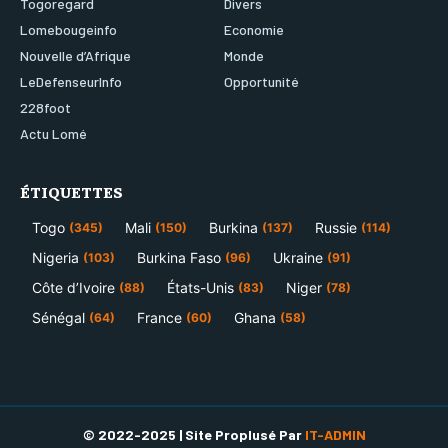
Togoregard
Divers
Lomebougeinfo
Economie
Nouvelle d’Afrique
Monde
LeDefenseurInfo
Opportunité
228foot
Actu Lomé
ÉTIQUETTES
Togo
Mali
Burkina
Russie
(345)
(150)
(137)
(114)
Nigeria
Burkina Faso
Ukraine
(103)
(96)
(91)
Côte d’Ivoire
États-Unis
Niger
(88)
(83)
(78)
Sénégal
France
Ghana
(64)
(60)
(58)
© 2022-2025 | Site Proplusé Par
IT-ADMIN