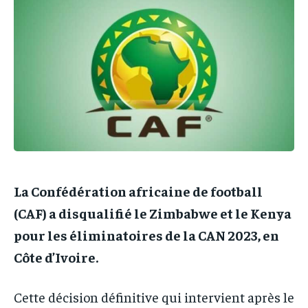
IT-ADMIN
IT-ADMIN
IT-ADMIN
IT-ADMIN
TOGOREPORT
TOGOREPORT
TOGOREPORT
TOGOREPORT
L’INTEGRAL
L’INTEGRAL
L’INTEGRAL
L’INTEGRAL
TOGOREGARD
TOGOREGARD
TOGOREGARD
TOGOREGARD
LOMEBOUGEINFO
LOMEBOUGEINFO
LOMEBOUGEINFO
LOMEBOUGEINFO
NOUVELLE D’AFRIQUE
NOUVELLE D’AFRIQUE
NOUVELLE D’AFRIQUE
NOUVELLE D’AFRIQUE
LEDEFENSEURINFO
LEDEFENSEURINFO
LEDEFENSEURINFO
LEDEFENSEURINFO
La Confédération africaine de football
228FOOT
228FOOT
228FOOT
228FOOT
(CAF) a disqualifié le Zimbabwe et le Kenya
ACTU LOMÉ
ACTU LOMÉ
pour les éliminatoires de la CAN 2023, en
ACTU LOMÉ
ACTU LOMÉ
Côte d’Ivoire.
Cette décision définitive qui intervient après le