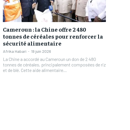
Cameroun : la Chine offre 2 480
tonnes de céréales pour renforcer la
sécurité alimentaire
Afrika Habari
-
19 juin 2026
La Chine a accordé au Cameroun un don de 2 480
tonnes de céréales, principalement composées de riz
et de blé. Cette aide alimentaire...
FOREVER
FOREVER
/ forever
/ forever
Sign up with just an email addres
Sign up with just an email addres
get access to this tier instan
get access to this tier instan