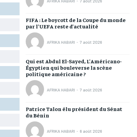
AFRIKA HABARI
-
7 août 2026
TOGOREGARD
TOGOREGARD
TOGOREGARD
TOGOREGARD
LOMEBOUGEINFO
LOMEBOUGEINFO
LOMEBOUGEINFO
LOMEBOUGEINFO
FIFA : Le boycott de la Coupe du monde
par l’UEFA reste d’actualité
NOUVELLE D’AFRIQUE
NOUVELLE D’AFRIQUE
NOUVELLE D’AFRIQUE
NOUVELLE D’AFRIQUE
LEDEFENSEURINFO
LEDEFENSEURINFO
LEDEFENSEURINFO
LEDEFENSEURINFO
AFRIKA HABARI
-
7 août 2026
228FOOT
228FOOT
228FOOT
228FOOT
Qui est Abdul El-Sayed, L’Américano-
ACTU LOMÉ
ACTU LOMÉ
ACTU LOMÉ
ACTU LOMÉ
Égyptien qui bouleverse la scène
politique américaine ?
AFRIKA HABARI
-
7 août 2026
1-MONTH
1-MONTH
Patrice Talon élu président du Sénat
du Bénin
/ month
/ month
eeing to this tier, you are billed
eeing to this tier, you are billed
onth after the first one until you
onth after the first one until you
ut of the monthly subscription.
ut of the monthly subscription.
AFRIKA HABARI
-
6 août 2026