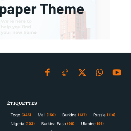
ÉTIQUETTES
Togo
Mali
Burkina
Russie
(345)
(150)
(137)
(114)
Nigeria
Burkina Faso
Ukraine
(103)
(96)
(91)