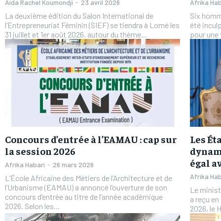
Aida Rachel Koumondji
-
23 avril 2026
Afrika Hab
La deuxième édition du Salon International de
Six homme
l’Entrepreneuriat Féminin (SIEF) se tiendra à Lomé les
été inculp
31 juillet et 1er août 2026, autour du thème...
pour une 
FOREVER
FOREVER
/ forever
/ forever
Sign up with just an email addres
Sign up with just an email addres
get access to this tier instan
get access to this tier instan
Concours d’entrée à l’EAMAU : cap sur
Les Ét
la session 2026
dynami
égal a
Afrika Habari
-
26 mars 2026
Afrika Hab
L’École Africaine des Métiers de l’Architecture et de
l’Urbanisme (EAMAU) a annoncé l’ouverture de son
Le minist
concours d’entrée au titre de l’année académique
a reçu en
2026. Selon les...
2026, le 