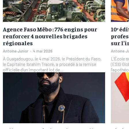
Agence Faso Mêbo : 776 engins pour
10ᵉ éd
renforcer 4 nouvelles brigades
profes
régionales
sur l’
Antoine Junior
-
4 mai 2026
Antoine J
À Ouagadougou, le 4 mai 2026, le Président du Faso,
L’École s
le Capitaine Ibrahim Traoré, a procédé à la remise
(ESIG Glo
officielle d’un important lot de...
l’apothéos