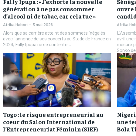
Fally Ipupa : « J’exhorte la nouvelle
Sénéga
génération à ne pas consommer
ouvre 
d’alcool ni de tabac, car cela tue »
candid
Afrika Habari
-
3 mai 2026
Afrika Hab
Alors que sa carrière atteint des sommets inégalés
L'Assembl
avec l'annonce de ses concerts au Stade de France en
avril une
2026, Fally Ipupa ne se contente...
mesure p
Sonko de.
Togo : le risque entrepreneurial au
Nigeri
coeur du Salon International de
une te
l’Entrepreneuriat Féminin (SIEF)
Bola 