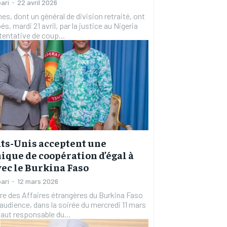
ari
-
22 avril 2026
s, dont un général de division retraité, ont
és, mardi 21 avril, par la justice au Nigeria
tentative de coup...
RECOMMENDED
RECOMMENDED
1-YEAR
1-YEAR
/ year
/ year
By agr
By agr
s and you
s and you
every m
every m
tly.
tly.
Pay now and you get access to exclusive
Pay now and you get access to exclusive
opt o
opt o
news and articles for a whole year.
news and articles for a whole year.
ats-Unis acceptent une
que de coopération d’égal à
vec le Burkina Faso
ari
-
12 mars 2026
re des Affaires étrangères du Burkina Faso
 audience, dans la soirée du mercredi 11 mars
Haut responsable du...