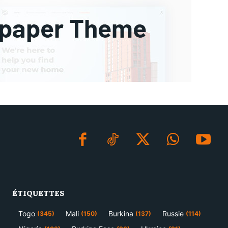
ÉTIQUETTES
Togo
Mali
Burkina
Russie
(345)
(150)
(137)
(114)