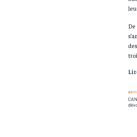
leu
De 
s’a
des
tro
Lir
ARTI
CAN 
dévo