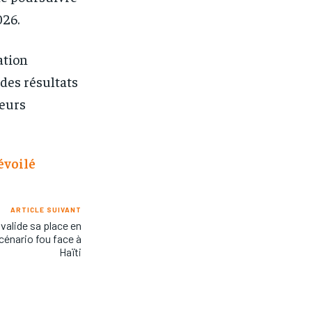
026.
ation
des résultats
leurs
évoilé
ARTICLE SUIVANT
valide sa place en
scénario fou face à
Haïti