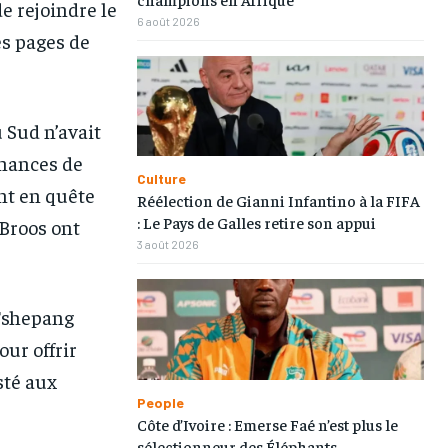
e rejoindre le
6 août 2026
es pages de
 Sud n’avait
chances de
Culture
nt en quête
Réélection de Gianni Infantino à la FIFA
: Le Pays de Galles retire son appui
 Broos ont
3 août 2026
 Tshepang
ur offrir
sté aux
People
Côte d’Ivoire : Emerse Faé n’est plus le
sélectionneur des Éléphants