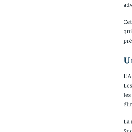
adv
Cet
qui
pré
U
L’A
Les
les
éli
La 
Sud