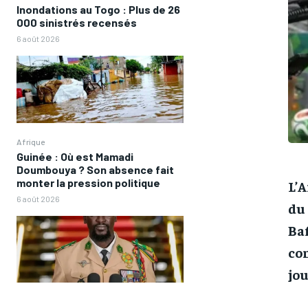
Inondations au Togo : Plus de 26
000 sinistrés recensés
6 août 2026
Afrique
Guinée : Où est Mamadi
Doumbouya ? Son absence fait
monter la pression politique
L’A
6 août 2026
du 
Baf
con
jou