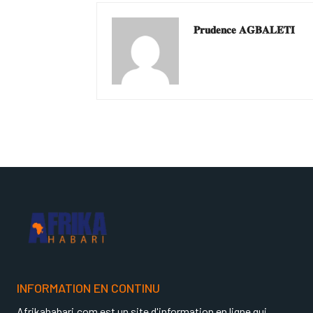
𝐏𝐫𝐮𝐝𝐞𝐧𝐜𝐞 𝐀𝐆𝐁𝐀𝐋𝐄𝐓𝐈
INFORMATION EN CONTINU
Afrikahabari.com est un site d'information en ligne qui