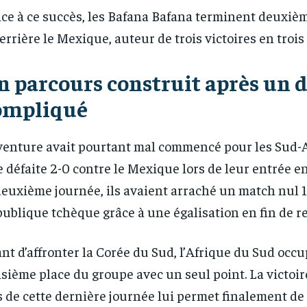
ce à ce succès, les Bafana Bafana terminent deuxiè
errière le Mexique, auteur de trois victoires en trois
RECOMMENDED
RECOMMENDED
n parcours construit après un 
ompliqué
1-YEAR
1-YEAR
/ year
/ year
By agr
By agr
venture avait pourtant mal commencé pour les Sud-A
s and you
s and you
every m
every m
tly.
tly.
Pay now and you get access to exclusive
Pay now and you get access to exclusive
opt o
opt o
 défaite 2-0 contre le Mexique lors de leur entrée en 
news and articles for a whole year.
news and articles for a whole year.
deuxième journée, ils avaient arraché un match nul 1-
ublique tchèque grâce à une égalisation en fin de r
nt d’affronter la Corée du Sud, l’Afrique du Sud occu
isième place du groupe avec un seul point. La victoi
s de cette dernière journée lui permet finalement de