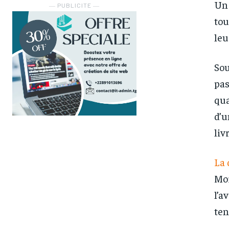
Un 
― PUBLICITE ―
tou
leu
Sou
pas
qua
d’u
liv
La 
Mor
l’a
ten