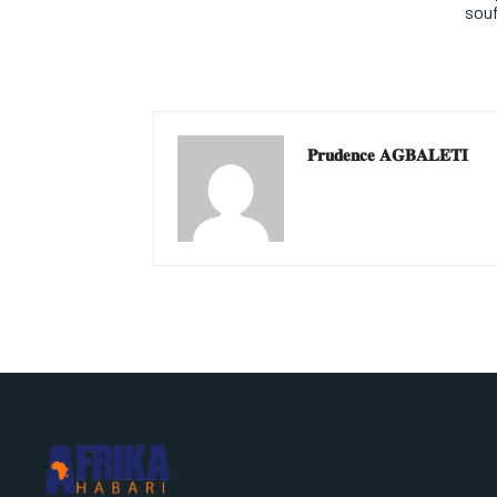
souf
𝐏𝐫𝐮𝐝𝐞𝐧𝐜𝐞 𝐀𝐆𝐁𝐀𝐋𝐄𝐓𝐈