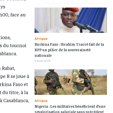
ays
1h00, face au
tions,
Afrique
Burkina Faso : Ibrahim Traoré fait de la
s du tournoi
RPP un pilier de la souveraineté
ablanca.
nationale
5 août 2026
à Rabat,
upe B se joue à
urkina Faso et
du titre, à la
 à Casablanca,
Afrique
1-MONTH
1-MONTH
Nigeria : Les militaires bénéficient d’une
revalorisation salariale sans précédent