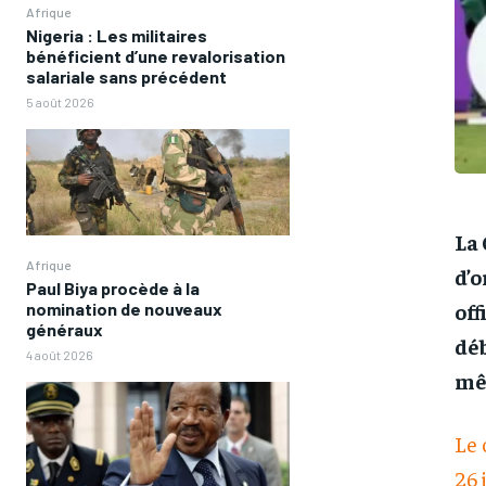
Afrique
Nigeria : Les militaires
bénéficient d’une revalorisation
salariale sans précédent
5 août 2026
La 
Afrique
d’o
Paul Biya procède à la
off
nomination de nouveaux
généraux
déb
4 août 2026
mê
Le 
26 