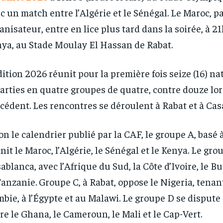
c un match entre l’Algérie et le Sénégal. Le Maroc, p
anisateur, entre en lice plus tard dans la soirée, à 2
ya, au Stade Moulay El Hassan de Rabat.
dition 2026 réunit pour la première fois seize (16) na
arties en quatre groupes de quatre, contre douze lor
cédent. Les rencontres se déroulent à Rabat et à Cas
on le calendrier publié par la CAF, le groupe A, basé 
nit le Maroc, l’Algérie, le Sénégal et le Kenya. Le gro
ablanca, avec l’Afrique du Sud, la Côte d’Ivoire, le B
Tanzanie. Groupe C, à Rabat, oppose le Nigeria, tenant 
RECOMMENDED
RECOMMENDED
bie, à l’Égypte et au Malawi. Le groupe D se dispute
re le Ghana, le Cameroun, le Mali et le Cap-Vert.
1-YEAR
1-YEAR