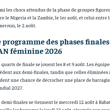
/ year
/ year
By agr
By agr
mi les chocs attendus de la phase de groupes figure
s and you
s and you
every m
every m
tly.
tly.
Pay now and you get access to exclusive
Pay now and you get access to exclusive
opt o
opt o
re le Nigeria et la Zambie, le 1er août, et celui entre 
news and articles for a whole year.
news and articles for a whole year.
eroun, le 2 août.
e programme des phases finales 
AN féminine 2026
 quarts de finale se jouent les 8 et 9 août. Les équipe
èdent aux demi-finales, tandis que celles éliminées 
dent une chance de décrocher une place de barragis
dial 2027.
 demi-finales se tiennent le mercredi 12 août à Raba
ueille les barrages le jeudi 13 août, réservés aux qua