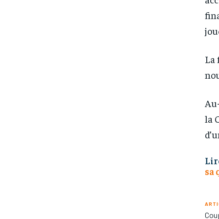
fin
jou
La 
nou
Au-
la 
d’u
Lir
sa 
ARTI
Coup