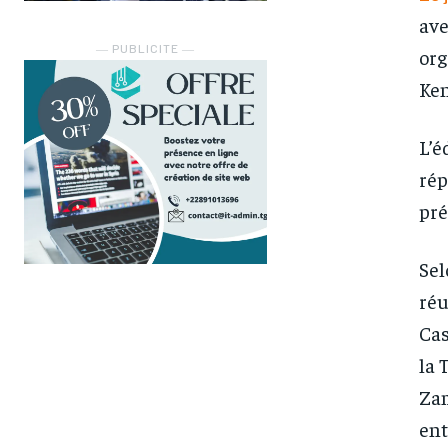
ave
― PUBLICITE ―
org
Ken
L’é
rép
pré
Sel
réu
Cas
la 
Zam
FOREVER
FOREVER
ent