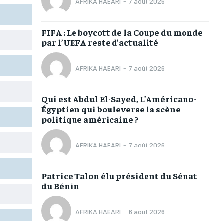
AFRIKA HABARI
-
7 août 2026
TOGOREGARD
TOGOREGARD
TOGOREGARD
TOGOREGARD
LOMEBOUGEINFO
LOMEBOUGEINFO
LOMEBOUGEINFO
LOMEBOUGEINFO
FIFA : Le boycott de la Coupe du monde
par l’UEFA reste d’actualité
NOUVELLE D’AFRIQUE
NOUVELLE D’AFRIQUE
NOUVELLE D’AFRIQUE
NOUVELLE D’AFRIQUE
LEDEFENSEURINFO
LEDEFENSEURINFO
LEDEFENSEURINFO
LEDEFENSEURINFO
AFRIKA HABARI
-
7 août 2026
228FOOT
228FOOT
228FOOT
228FOOT
Qui est Abdul El-Sayed, L’Américano-
ACTU LOMÉ
ACTU LOMÉ
ACTU LOMÉ
ACTU LOMÉ
Égyptien qui bouleverse la scène
politique américaine ?
AFRIKA HABARI
-
7 août 2026
1-MONTH
1-MONTH
Patrice Talon élu président du Sénat
du Bénin
/ month
/ month
eeing to this tier, you are billed
eeing to this tier, you are billed
onth after the first one until you
onth after the first one until you
ut of the monthly subscription.
ut of the monthly subscription.
AFRIKA HABARI
-
6 août 2026