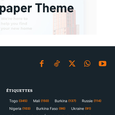
ÉTIQUETTES
Togo
Mali
Burkina
Russie
(345)
(150)
(137)
(114)
Nigeria
Burkina Faso
Ukraine
(103)
(96)
(91)