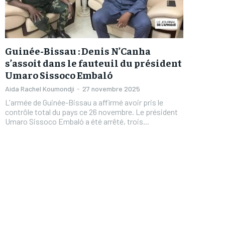
Guinée-Bissau : Denis N’Canha
s’assoit dans le fauteuil du président
Umaro Sissoco Embaló
Aida Rachel Koumondji
-
27 novembre 2025
L'armée de Guinée-Bissau a affirmé avoir pris le
contrôle total du pays ce 26 novembre. Le président
Umaro Sissoco Embaló a été arrêté, trois...
FOREVER
FOREVER
/ forever
/ forever
Sign up with just an email addres
Sign up with just an email addres
get access to this tier instan
get access to this tier instan