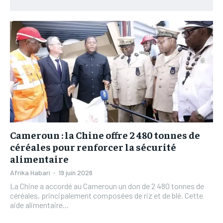
L’INTEGRAL
L’INTEGRAL
TOGOREGARD
TOGOREGARD
TOGOREGARD
TOGOREGARD
LOMEBOUGEINFO
LOMEBOUGEINFO
LOMEBOUGEINFO
LOMEBOUGEINFO
NOUVELLE D’AFRIQUE
NOUVELLE D’AFRIQUE
NOUVELLE D’AFRIQUE
NOUVELLE D’AFRIQUE
LEDEFENSEURINFO
LEDEFENSEURINFO
LEDEFENSEURINFO
LEDEFENSEURINFO
228FOOT
228FOOT
228FOOT
228FOOT
ACTU LOMÉ
ACTU LOMÉ
ACTU LOMÉ
ACTU LOMÉ
Cameroun : la Chine offre 2 480 tonnes de
céréales pour renforcer la sécurité
alimentaire
Afrika Habari
-
19 juin 2026
La Chine a accordé au Cameroun un don de 2 480 tonnes de
céréales, principalement composées de riz et de blé. Cette
aide alimentaire...