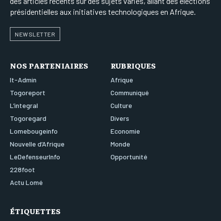
des articles récents sur des sujets variés, allant des élections
présidentielles aux initiatives technologiques en Afrique.
NEWSLETTER
NOS PARTENIAIRES
RUBRIQUES
It-Admin
Afrique
Togoreport
Communiqué
L’integral
Culture
Togoregard
Divers
Lomebougeinfo
Economie
Nouvelle d’Afrique
Monde
LeDefenseurInfo
Opportunité
228foot
Actu Lomé
ÉTIQUETTES