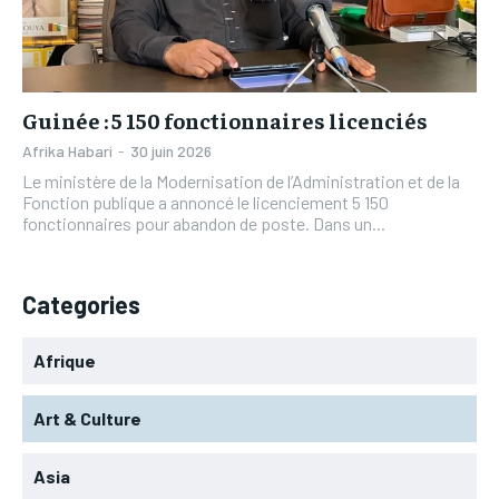
L’INTEGRAL
L’INTEGRAL
TOGOREGARD
TOGOREGARD
TOGOREGARD
TOGOREGARD
LOMEBOUGEINFO
LOMEBOUGEINFO
LOMEBOUGEINFO
LOMEBOUGEINFO
NOUVELLE D’AFRIQUE
NOUVELLE D’AFRIQUE
Guinée : 5 150 fonctionnaires licenciés
NOUVELLE D’AFRIQUE
NOUVELLE D’AFRIQUE
LEDEFENSEURINFO
LEDEFENSEURINFO
Afrika Habari
-
30 juin 2026
LEDEFENSEURINFO
LEDEFENSEURINFO
Le ministère de la Modernisation de l’Administration et de la
228FOOT
228FOOT
Fonction publique a annoncé le licenciement 5 150
228FOOT
228FOOT
fonctionnaires pour abandon de poste. Dans un...
ACTU LOMÉ
ACTU LOMÉ
ACTU LOMÉ
ACTU LOMÉ
Categories
Afrique
Art & Culture
Asia