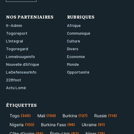
NOS PARTENIAIRES
RUBRIQUES
It-Admin
Afrique
Togoreport
Communiqué
L’integral
Culture
Togoregard
Divers
Lomebougeinfo
Economie
Nouvelle d’Afrique
Monde
LeDefenseurInfo
Opportunité
228foot
Actu Lomé
ÉTIQUETTES
Togo
Mali
Burkina
Russie
(345)
(150)
(137)
(114)
Nigeria
Burkina Faso
Ukraine
(103)
(96)
(91)
Côte d’Ivoire
États-Unis
Niger
(88)
(83)
(78)