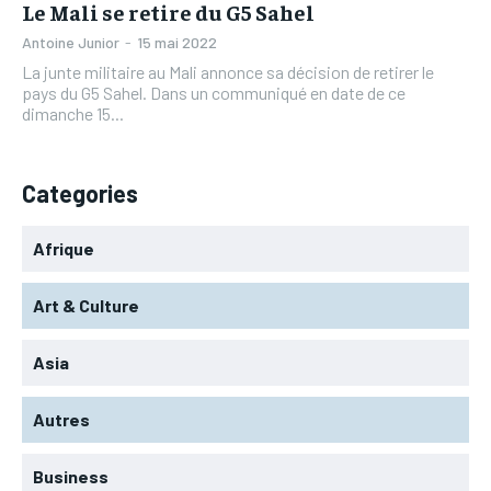
Le Mali se retire du G5 Sahel
Antoine Junior
-
15 mai 2022
La junte militaire au Mali annonce sa décision de retirer le
pays du G5 Sahel. Dans un communiqué en date de ce
dimanche 15...
Categories
Afrique
Art & Culture
Asia
Autres
Business