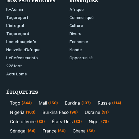
It-Admin
Afrique
Togoreport
Communiqué
L’integral
Culture
Togoregard
Divers
Lomebougeinfo
Economie
Nouvelle d’Afrique
Monde
LeDefenseurInfo
Opportunité
228foot
Actu Lomé
ÉTIQUETTES
Togo
Mali
Burkina
Russie
(344)
(150)
(137)
(114)
Nigeria
Burkina Faso
Ukraine
(103)
(96)
(91)
Côte d’Ivoire
États-Unis
Niger
(88)
(83)
(78)
Sénégal
France
Ghana
(64)
(60)
(58)