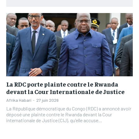
L’INTEGRAL
L’INTEGRAL
TOGOREGARD
TOGOREGARD
TOGOREGARD
TOGOREGARD
LOMEBOUGEINFO
LOMEBOUGEINFO
LOMEBOUGEINFO
LOMEBOUGEINFO
NOUVELLE D’AFRIQUE
NOUVELLE D’AFRIQUE
NOUVELLE D’AFRIQUE
NOUVELLE D’AFRIQUE
LEDEFENSEURINFO
LEDEFENSEURINFO
LEDEFENSEURINFO
LEDEFENSEURINFO
228FOOT
228FOOT
228FOOT
228FOOT
ACTU LOMÉ
ACTU LOMÉ
ACTU LOMÉ
ACTU LOMÉ
La RDC porte plainte contre le Rwanda
devant la Cour Internationale de Justice
Afrika Habari
-
27 juin 2026
La République démocratique du Congo (RDC) a annoncé avoir
déposé une plainte contre le Rwanda devant la Cour
internationale de Justice (CIJ), qu'elle accuse...