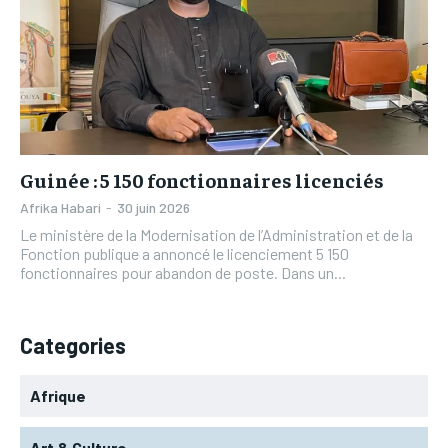
L’INTEGRAL
L’INTEGRAL
TOGOREGARD
TOGOREGARD
TOGOREGARD
TOGOREGARD
LOMEBOUGEINFO
LOMEBOUGEINFO
LOMEBOUGEINFO
LOMEBOUGEINFO
NOUVELLE D’AFRIQUE
NOUVELLE D’AFRIQUE
NOUVELLE D’AFRIQUE
NOUVELLE D’AFRIQUE
LEDEFENSEURINFO
LEDEFENSEURINFO
LEDEFENSEURINFO
LEDEFENSEURINFO
228FOOT
228FOOT
Guinée : 5 150 fonctionnaires licenciés
228FOOT
228FOOT
Afrika Habari
-
30 juin 2026
ACTU LOMÉ
ACTU LOMÉ
Le ministère de la Modernisation de l’Administration et de la
ACTU LOMÉ
ACTU LOMÉ
Fonction publique a annoncé le licenciement 5 150
fonctionnaires pour abandon de poste. Dans un...
Categories
Afrique
Art & Culture