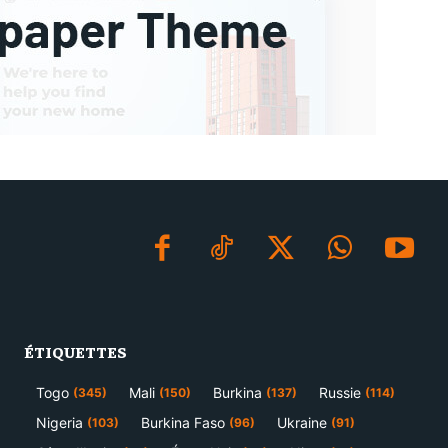
ÉTIQUETTES
Togo
Mali
Burkina
Russie
(345)
(150)
(137)
(114)
Nigeria
Burkina Faso
Ukraine
(103)
(96)
(91)