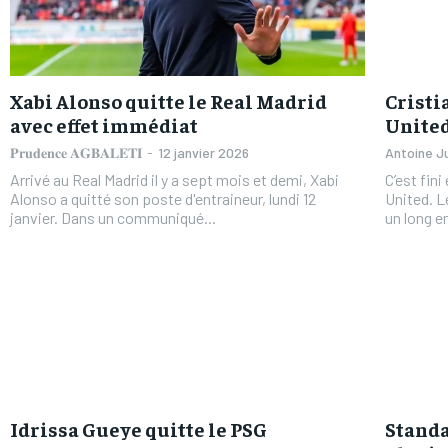
Xabi Alonso quitte le Real Madrid
Cristi
avec effet immédiat
United
𝐏𝐫𝐮𝐝𝐞𝐧𝐜𝐞 𝐀𝐆𝐁𝐀𝐋𝐄𝐓𝐈
-
12 janvier 2026
Antoine J
Arrivé au Real Madrid il y a sept mois et demi, Xabi
C’est fin
Alonso a quitté son poste d'entraineur, lundi 12
United. L
janvier. Dans un communiqué...
un long e
FOREVER
FOREVER
/ forever
/ forever
Sign up with just an email addres
Sign up with just an email addres
get access to this tier instan
get access to this tier instan
Idrissa Gueye quitte le PSG
Standa