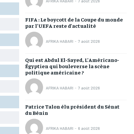
AFRIKA HABARI
-
7 août 2026
TOGOREGARD
TOGOREGARD
TOGOREGARD
TOGOREGARD
LOMEBOUGEINFO
LOMEBOUGEINFO
LOMEBOUGEINFO
LOMEBOUGEINFO
FIFA : Le boycott de la Coupe du monde
par l’UEFA reste d’actualité
NOUVELLE D’AFRIQUE
NOUVELLE D’AFRIQUE
NOUVELLE D’AFRIQUE
NOUVELLE D’AFRIQUE
LEDEFENSEURINFO
LEDEFENSEURINFO
LEDEFENSEURINFO
LEDEFENSEURINFO
AFRIKA HABARI
-
7 août 2026
228FOOT
228FOOT
228FOOT
228FOOT
Qui est Abdul El-Sayed, L’Américano-
ACTU LOMÉ
ACTU LOMÉ
ACTU LOMÉ
ACTU LOMÉ
Égyptien qui bouleverse la scène
politique américaine ?
AFRIKA HABARI
-
7 août 2026
1-MONTH
1-MONTH
Patrice Talon élu président du Sénat
du Bénin
/ month
/ month
eeing to this tier, you are billed
eeing to this tier, you are billed
onth after the first one until you
onth after the first one until you
ut of the monthly subscription.
ut of the monthly subscription.
AFRIKA HABARI
-
6 août 2026