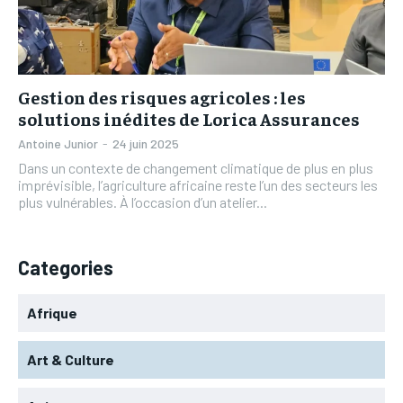
L’INTEGRAL
L’INTEGRAL
TOGOREGARD
TOGOREGARD
TOGOREGARD
TOGOREGARD
LOMEBOUGEINFO
LOMEBOUGEINFO
LOMEBOUGEINFO
LOMEBOUGEINFO
NOUVELLE D’AFRIQUE
NOUVELLE D’AFRIQUE
Gestion des risques agricoles : les
NOUVELLE D’AFRIQUE
NOUVELLE D’AFRIQUE
solutions inédites de Lorica Assurances
LEDEFENSEURINFO
LEDEFENSEURINFO
LEDEFENSEURINFO
LEDEFENSEURINFO
Antoine Junior
-
24 juin 2025
228FOOT
228FOOT
Dans un contexte de changement climatique de plus en plus
228FOOT
228FOOT
imprévisible, l’agriculture africaine reste l’un des secteurs les
ACTU LOMÉ
ACTU LOMÉ
plus vulnérables. À l’occasion d’un atelier...
ACTU LOMÉ
ACTU LOMÉ
Categories
Afrique
Art & Culture