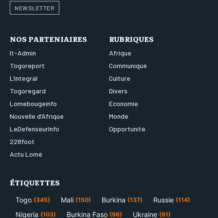
NEWSLETTER
NOS PARTENIAIRES
RUBRIQUES
It-Admin
Afrique
Togoreport
Communiqué
L’integral
Culture
Togoregard
Divers
Lomebougeinfo
Economie
Nouvelle d’Afrique
Monde
LeDefenseurInfo
Opportunité
228foot
Actu Lomé
ÉTIQUETTES
Togo
Mali
Burkina
Russie
(345)
(150)
(137)
(114)
Nigeria
Burkina Faso
Ukraine
(103)
(96)
(91)