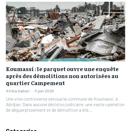
L’INTEGRAL
L’INTEGRAL
TOGOREGARD
TOGOREGARD
TOGOREGARD
TOGOREGARD
LOMEBOUGEINFO
LOMEBOUGEINFO
LOMEBOUGEINFO
LOMEBOUGEINFO
NOUVELLE D’AFRIQUE
NOUVELLE D’AFRIQUE
NOUVELLE D’AFRIQUE
NOUVELLE D’AFRIQUE
LEDEFENSEURINFO
LEDEFENSEURINFO
LEDEFENSEURINFO
LEDEFENSEURINFO
228FOOT
228FOOT
228FOOT
228FOOT
ACTU LOMÉ
ACTU LOMÉ
Koumassi : le parquet ouvre une enquête
ACTU LOMÉ
ACTU LOMÉ
après des démolitions non autorisées au
quartier Campement
Afrika Habari
-
11 juin 2026
Une vive controverse secoue la commune de Koumassi, à
Abidjan. Sans aucune décision judiciaire, une vaste opération
de déguerpissement et de démolition a été...
Categories