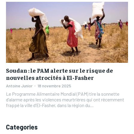
L’INTEGRAL
L’INTEGRAL
TOGOREGARD
TOGOREGARD
TOGOREGARD
TOGOREGARD
LOMEBOUGEINFO
LOMEBOUGEINFO
LOMEBOUGEINFO
LOMEBOUGEINFO
NOUVELLE D’AFRIQUE
NOUVELLE D’AFRIQUE
NOUVELLE D’AFRIQUE
NOUVELLE D’AFRIQUE
LEDEFENSEURINFO
LEDEFENSEURINFO
LEDEFENSEURINFO
LEDEFENSEURINFO
228FOOT
228FOOT
228FOOT
228FOOT
ACTU LOMÉ
ACTU LOMÉ
Soudan : le PAM alerte sur le risque de
ACTU LOMÉ
ACTU LOMÉ
nouvelles atrocités à El-Fasher
Antoine Junior
-
18 novembre 2025
Le Programme Alimentaire Mondial (PAM) tire la sonnette
d’alarme après les violences meurtrières qui ont récemment
frappé la ville d’El-Fasher, dans la région du...
Categories