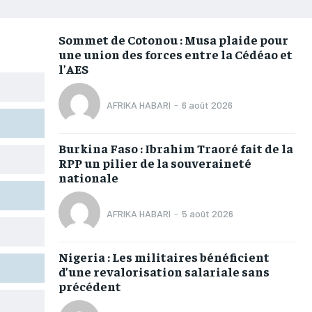
RUBRIQUES
RUBRIQUES
RUBRIQUES
RUBRIQUES
AFRIQUE
AFRIQUE
AFRIQUE
AFRIQUE
Sommet de Cotonou : Musa plaide pour
une union des forces entre la Cédéao et
COMMUNIQUÉ
COMMUNIQUÉ
COMMUNIQUÉ
COMMUNIQUÉ
l’AES
CULTURE
CULTURE
CULTURE
CULTURE
AFRIKA HABARI
-
6 août 2026
DIVERS
DIVERS
DIVERS
DIVERS
ECONOMIE
ECONOMIE
ECONOMIE
ECONOMIE
Burkina Faso : Ibrahim Traoré fait de la
RPP un pilier de la souveraineté
MONDE
MONDE
MONDE
MONDE
nationale
OPPORTUNITÉ
OPPORTUNITÉ
OPPORTUNITÉ
OPPORTUNITÉ
AFRIKA HABARI
-
5 août 2026
PARTENAIRES
PARTENAIRES
PARTENAIRES
PARTENAIRES
Nigeria : Les militaires bénéficient
IT-ADMIN
IT-ADMIN
IT-ADMIN
IT-ADMIN
d’une revalorisation salariale sans
précédent
TOGOREPORT
TOGOREPORT
TOGOREPORT
TOGOREPORT