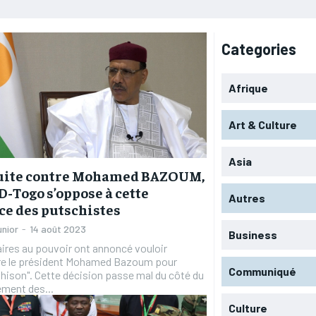
Categories
Afrique
Art & Culture
Asia
uite contre Mohamed BAZOUM,
-Togo s’oppose à cette
Autres
e des putschistes
unior
-
14 août 2023
Business
aires au pouvoir ont annoncé vouloir
re le président Mohamed Bazoum pour
Communiqué
ahison". Cette décision passe mal du côté du
ment des...
Culture