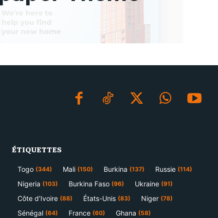
ÉTIQUETTES
Togo
Mali
Burkina
Russie
(344)
(150)
(137)
(114)
Nigeria
Burkina Faso
Ukraine
(103)
(96)
(91)
Côte d’Ivoire
États-Unis
Niger
(88)
(83)
(78)
Sénégal
France
Ghana
(64)
(60)
(58)