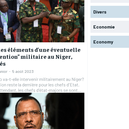
Divers
Economie
Economy
les éléments d’une éventuelle
ention” militaire au Niger,
és
unior
-
5 août 2023
 va-t-elle intervenir militairement au Niger?
ion reste la dernière pour les chefs d'Etat.
ttendant, les chefs d'état-majors se sont...