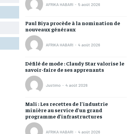
L’INTEGRAL
L’INTEGRAL
L’INTEGRAL
L’INTEGRAL
AFRIKA HABARI
-
5 août 2026
TOGOREGARD
TOGOREGARD
TOGOREGARD
TOGOREGARD
Paul Biya procède à la nomination de
LOMEBOUGEINFO
LOMEBOUGEINFO
LOMEBOUGEINFO
LOMEBOUGEINFO
nouveaux généraux
NOUVELLE D’AFRIQUE
NOUVELLE D’AFRIQUE
NOUVELLE D’AFRIQUE
NOUVELLE D’AFRIQUE
AFRIKA HABARI
-
4 août 2026
LEDEFENSEURINFO
LEDEFENSEURINFO
LEDEFENSEURINFO
LEDEFENSEURINFO
228FOOT
228FOOT
228FOOT
228FOOT
Défilé de mode : Claudy Star valorise le
savoir-faire de ses apprenants
ACTU LOMÉ
ACTU LOMÉ
ACTU LOMÉ
ACTU LOMÉ
Justimo
-
4 août 2026
Mali : Les recettes de l’industrie
minière au service d’un grand
programme d’infrastructures
AFRIKA HABARI
-
4 août 2026