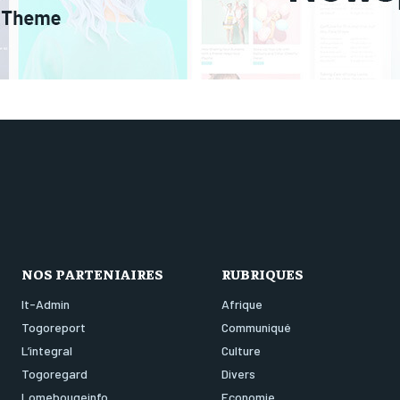
NOS PARTENIAIRES
RUBRIQUES
It-Admin
Afrique
Togoreport
Communiqué
L’integral
Culture
Togoregard
Divers
Lomebougeinfo
Economie