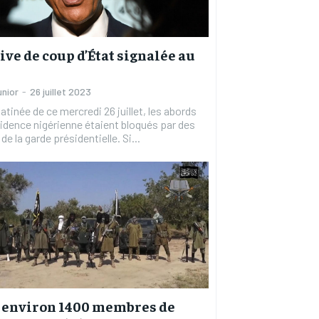
ive de coup d’État signalée au
unior
-
26 juillet 2023
atinée de ce mercredi 26 juillet, les abords
sidence nigérienne étaient bloqués par des
e la garde présidentielle. Si...
: environ 1400 membres de