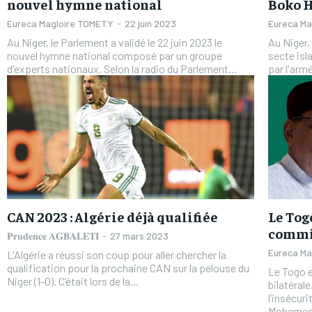
nouvel hymne national
Boko 
Eureca Magloire TOMETY
-
22 juin 2023
Eureca M
Au Niger, le Parlement a validé le 22 juin 2023 le
Au Niger
nouvel hymne national composé par un groupe
secte isl
FOREVER
FOREVER
d'experts nationaux. Selon la radio du Parlement...
/ forever
/ forever
Sign up with just an email addres
Sign up with just an email addres
get access to this tier instan
get access to this tier instan
CAN 2023 : Algérie déjà qualifiée
Le Tog
commi
𝐏𝐫𝐮𝐝𝐞𝐧𝐜𝐞 𝐀𝐆𝐁𝐀𝐋𝐄𝐓𝐈
-
27 mars 2023
Eureca M
L'Algérie a réussi son coup pour aller chercher la
qualification pour la prochaine CAN sur la pelouse du
Le Togo e
Niger (1-0). C’était lors de la...
bilatéral
l’insécurité et l’
Mohamed 