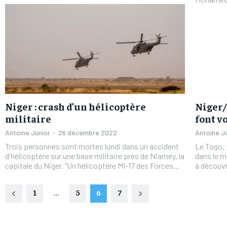
Niger : crash d’un hélicoptère
Niger/
militaire
font v
Antoine Junior
-
26 décembre 2022
Antoine J
Trois personnes sont mortes lundi dans un accident
Le Togo, 
d'hélicoptère sur une base militaire près de Niamey, la
dans le m
capitale du Niger. "Un hélicoptère MI-17 des Forces...
à découvri
1
...
5
6
7