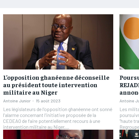
L’opposition ghanéenne déconseille
Pours
au président toute intervention
REJADD
militaire au Niger
annonc
Antoine Junior
-
15 août 2023
Antoine J
Les législateurs de l'opposition ghanéenne ont sonné
Les milit
l'alarme concernant l'initiative proposée de la
poursuiv
CEDEAO de faire potentiellement recours à une
"haute tr
intervention militaire au Niger,...
Regroupe