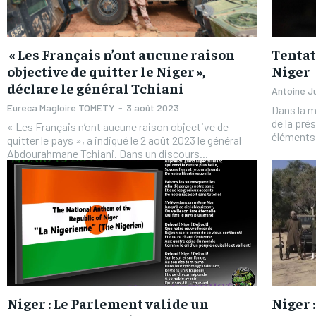
« Les Français n’ont aucune raison
Tentat
objective de quitter le Niger »,
Niger
déclare le général Tchiani
Antoine J
Eureca Magloire TOMETY
-
3 août 2023
Dans la m
de la pré
« Les Français n’ont aucune raison objective de
éléments d
quitter le pays », a indiqué le 2 août 2023 le général
Abdourahmane Tchiani. Dans un discours...
Niger : Le Parlement valide un
Niger 