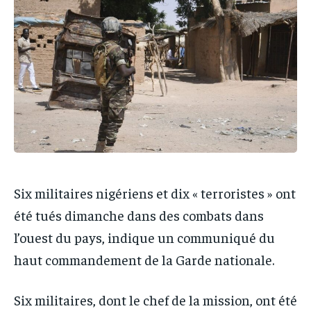
IT-ADMIN
IT-ADMIN
IT-ADMIN
IT-ADMIN
TOGOREPORT
TOGOREPORT
TOGOREPORT
TOGOREPORT
L’INTEGRAL
L’INTEGRAL
L’INTEGRAL
L’INTEGRAL
TOGOREGARD
TOGOREGARD
TOGOREGARD
TOGOREGARD
LOMEBOUGEINFO
LOMEBOUGEINFO
LOMEBOUGEINFO
LOMEBOUGEINFO
NOUVELLE D’AFRIQUE
NOUVELLE D’AFRIQUE
NOUVELLE D’AFRIQUE
NOUVELLE D’AFRIQUE
LEDEFENSEURINFO
LEDEFENSEURINFO
LEDEFENSEURINFO
LEDEFENSEURINFO
228FOOT
228FOOT
Six militaires nigériens et dix « terroristes » ont
228FOOT
228FOOT
été tués dimanche dans des combats dans
ACTU LOMÉ
ACTU LOMÉ
ACTU LOMÉ
ACTU LOMÉ
l’ouest du pays, indique un communiqué du
haut commandement de la Garde nationale.
Six militaires, dont le chef de la mission, ont été