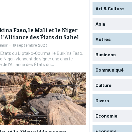
Art & Culture
Asia
kina Faso, le Mali et le Niger
 l’Alliance des États du Sahel
Autres
unior
-
16 septembre 2023
 États du Liptako-Gourma, le Burkina Faso,
Business
 le Niger, viennent de signer une charte
 de l'Alliance des États du...
Communiqué
Culture
RECOMMENDED
RECOMMENDED
Divers
1-YEAR
1-YEAR
/ year
/ year
By agr
By agr
Economie
s and you
s and you
every m
every m
tly.
tly.
Pay now and you get access to exclusive
Pay now and you get access to exclusive
opt o
opt o
news and articles for a whole year.
news and articles for a whole year.
Economy
in et le Niger liés par un