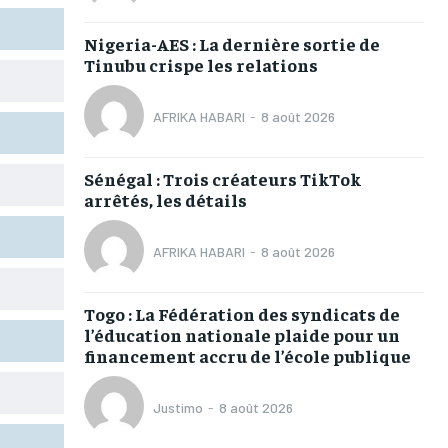
TOGOREGARD
TOGOREGARD
TOGOREGARD
TOGOREGARD
Nigeria-AES : La dernière sortie de
LOMEBOUGEINFO
LOMEBOUGEINFO
LOMEBOUGEINFO
LOMEBOUGEINFO
Tinubu crispe les relations
NOUVELLE D’AFRIQUE
NOUVELLE D’AFRIQUE
NOUVELLE D’AFRIQUE
NOUVELLE D’AFRIQUE
AFRIKA HABARI
-
8 août 2026
LEDEFENSEURINFO
LEDEFENSEURINFO
LEDEFENSEURINFO
LEDEFENSEURINFO
228FOOT
228FOOT
228FOOT
228FOOT
Sénégal : Trois créateurs TikTok
arrêtés, les détails
ACTU LOMÉ
ACTU LOMÉ
ACTU LOMÉ
ACTU LOMÉ
AFRIKA HABARI
-
8 août 2026
Togo : La Fédération des syndicats de
1-MONTH
1-MONTH
l’éducation nationale plaide pour un
financement accru de l’école publique
/ month
/ month
eeing to this tier, you are billed
eeing to this tier, you are billed
onth after the first one until you
onth after the first one until you
Justimo
-
8 août 2026
ut of the monthly subscription.
ut of the monthly subscription.