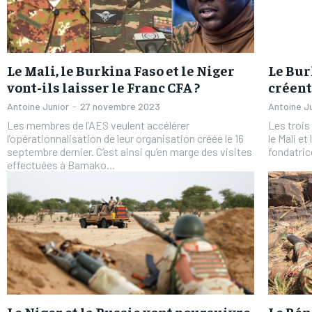
Le Mali, le Burkina Faso et le Niger
Le Bur
vont-ils laisser le Franc CFA ?
créent
Antoine Junior
-
27 novembre 2023
Antoine J
Les membres de l’AES veulent accélérer
Les trois
l’opérationnalisation de leur organisation créée le 16
le Mali et
septembre dernier. C’est ainsi qu’en marge des visites
fondatrice
effectuées à Bamako...
FOREVER
FOREVER
/ forever
/ forever
Sign up with just an email addres
Sign up with just an email addres
get access to this tier instan
get access to this tier instan
Le Niger et la Russie vont poursuivre
Le Bén