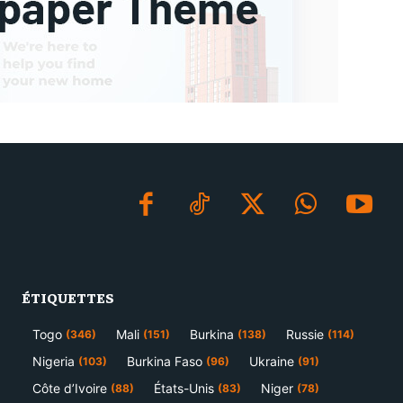
ÉTIQUETTES
Togo
Mali
Burkina
Russie
(346)
(151)
(138)
(114)
Nigeria
Burkina Faso
Ukraine
(103)
(96)
(91)
Côte d’Ivoire
États-Unis
Niger
(88)
(83)
(78)