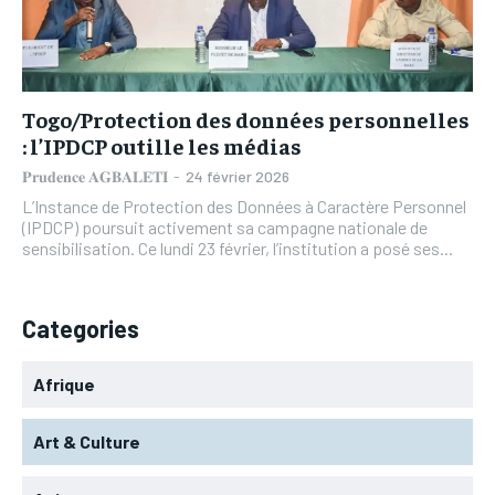
L’INTEGRAL
L’INTEGRAL
TOGOREGARD
TOGOREGARD
TOGOREGARD
TOGOREGARD
LOMEBOUGEINFO
LOMEBOUGEINFO
LOMEBOUGEINFO
LOMEBOUGEINFO
NOUVELLE D’AFRIQUE
NOUVELLE D’AFRIQUE
Togo/Protection des données personnelles
NOUVELLE D’AFRIQUE
NOUVELLE D’AFRIQUE
: l’IPDCP outille les médias
LEDEFENSEURINFO
LEDEFENSEURINFO
LEDEFENSEURINFO
LEDEFENSEURINFO
𝐏𝐫𝐮𝐝𝐞𝐧𝐜𝐞 𝐀𝐆𝐁𝐀𝐋𝐄𝐓𝐈
-
24 février 2026
228FOOT
228FOOT
L’Instance de Protection des Données à Caractère Personnel
228FOOT
228FOOT
(IPDCP) poursuit activement sa campagne nationale de
ACTU LOMÉ
ACTU LOMÉ
sensibilisation. Ce lundi 23 février, l’institution a posé ses...
ACTU LOMÉ
ACTU LOMÉ
Categories
Afrique
Art & Culture