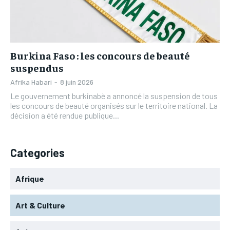
L’INTEGRAL
L’INTEGRAL
TOGOREGARD
TOGOREGARD
TOGOREGARD
TOGOREGARD
LOMEBOUGEINFO
LOMEBOUGEINFO
LOMEBOUGEINFO
LOMEBOUGEINFO
NOUVELLE D’AFRIQUE
NOUVELLE D’AFRIQUE
Burkina Faso : les concours de beauté
NOUVELLE D’AFRIQUE
NOUVELLE D’AFRIQUE
suspendus
LEDEFENSEURINFO
LEDEFENSEURINFO
LEDEFENSEURINFO
LEDEFENSEURINFO
Afrika Habari
-
8 juin 2026
228FOOT
228FOOT
Le gouvernement burkinabè a annoncé la suspension de tous
228FOOT
228FOOT
les concours de beauté organisés sur le territoire national. La
ACTU LOMÉ
ACTU LOMÉ
décision a été rendue publique...
ACTU LOMÉ
ACTU LOMÉ
Categories
Afrique
Art & Culture