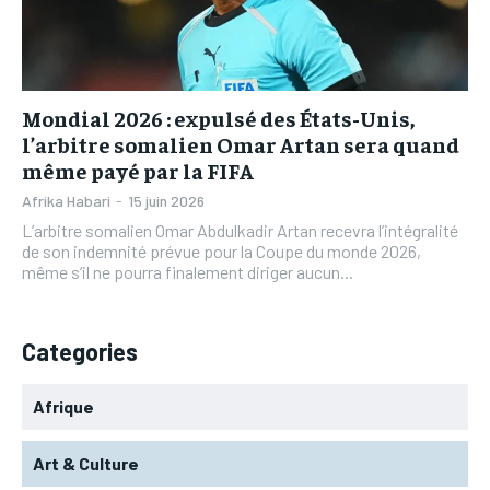
L’INTEGRAL
L’INTEGRAL
TOGOREGARD
TOGOREGARD
TOGOREGARD
TOGOREGARD
LOMEBOUGEINFO
LOMEBOUGEINFO
LOMEBOUGEINFO
LOMEBOUGEINFO
NOUVELLE D’AFRIQUE
NOUVELLE D’AFRIQUE
Mondial 2026 : expulsé des États-Unis,
NOUVELLE D’AFRIQUE
NOUVELLE D’AFRIQUE
l’arbitre somalien Omar Artan sera quand
LEDEFENSEURINFO
LEDEFENSEURINFO
même payé par la FIFA
LEDEFENSEURINFO
LEDEFENSEURINFO
228FOOT
228FOOT
Afrika Habari
-
15 juin 2026
228FOOT
228FOOT
L’arbitre somalien Omar Abdulkadir Artan recevra l’intégralité
ACTU LOMÉ
ACTU LOMÉ
de son indemnité prévue pour la Coupe du monde 2026,
ACTU LOMÉ
ACTU LOMÉ
même s’il ne pourra finalement diriger aucun...
Categories
Afrique
Art & Culture