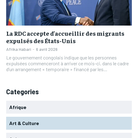
L’INTEGRAL
L’INTEGRAL
TOGOREGARD
TOGOREGARD
TOGOREGARD
TOGOREGARD
LOMEBOUGEINFO
LOMEBOUGEINFO
LOMEBOUGEINFO
LOMEBOUGEINFO
NOUVELLE D’AFRIQUE
NOUVELLE D’AFRIQUE
La RDC accepte d’accueillir des migrants
NOUVELLE D’AFRIQUE
NOUVELLE D’AFRIQUE
expulsés des États-Unis
LEDEFENSEURINFO
LEDEFENSEURINFO
LEDEFENSEURINFO
LEDEFENSEURINFO
Afrika Habari
-
6 avril 2026
228FOOT
228FOOT
Le gouvernement congolais indique que les personnes
228FOOT
228FOOT
expulsées commenceront à arriver ce mois-ci, dans le cadre
ACTU LOMÉ
ACTU LOMÉ
d’un arrangement « temporaire » financé par les...
ACTU LOMÉ
ACTU LOMÉ
Categories
Afrique
Art & Culture