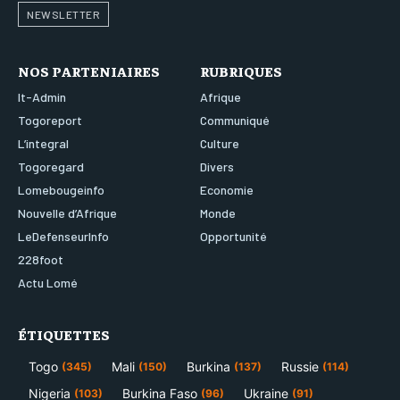
NEWSLETTER
NOS PARTENIAIRES
RUBRIQUES
It-Admin
Afrique
Togoreport
Communiqué
L’integral
Culture
Togoregard
Divers
Lomebougeinfo
Economie
Nouvelle d’Afrique
Monde
LeDefenseurInfo
Opportunité
228foot
Actu Lomé
ÉTIQUETTES
Togo
Mali
Burkina
Russie
(345)
(150)
(137)
(114)
Nigeria
Burkina Faso
Ukraine
(103)
(96)
(91)