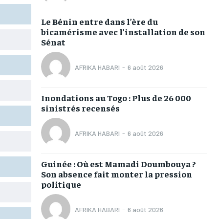
TOGOREGARD
TOGOREGARD
TOGOREGARD
TOGOREGARD
Le Bénin entre dans l’ère du
LOMEBOUGEINFO
LOMEBOUGEINFO
LOMEBOUGEINFO
LOMEBOUGEINFO
bicamérisme avec l’installation de son
Sénat
NOUVELLE D’AFRIQUE
NOUVELLE D’AFRIQUE
NOUVELLE D’AFRIQUE
NOUVELLE D’AFRIQUE
LEDEFENSEURINFO
LEDEFENSEURINFO
LEDEFENSEURINFO
LEDEFENSEURINFO
AFRIKA HABARI
-
6 août 2026
228FOOT
228FOOT
228FOOT
228FOOT
Inondations au Togo : Plus de 26 000
ACTU LOMÉ
ACTU LOMÉ
ACTU LOMÉ
ACTU LOMÉ
sinistrés recensés
AFRIKA HABARI
-
6 août 2026
Guinée : Où est Mamadi Doumbouya ?
1-MONTH
1-MONTH
Son absence fait monter la pression
politique
/ month
/ month
eeing to this tier, you are billed
eeing to this tier, you are billed
onth after the first one until you
onth after the first one until you
ut of the monthly subscription.
ut of the monthly subscription.
AFRIKA HABARI
-
6 août 2026