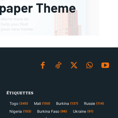
ÉTIQUETTES
Togo
Mali
Burkina
Russie
(345)
(150)
(137)
(114)
Nigeria
Burkina Faso
Ukraine
(103)
(96)
(91)