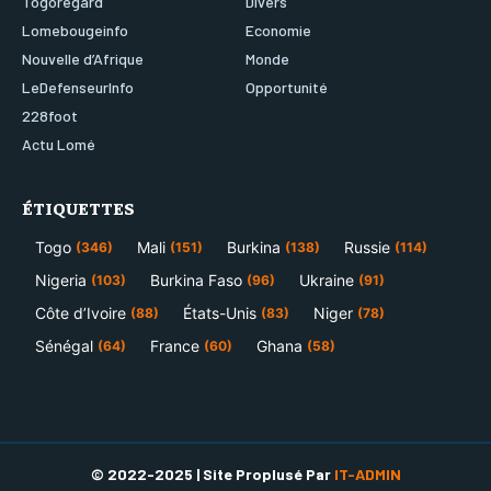
Togoregard
Divers
Lomebougeinfo
Economie
Nouvelle d’Afrique
Monde
LeDefenseurInfo
Opportunité
228foot
Actu Lomé
ÉTIQUETTES
Togo
Mali
Burkina
Russie
(346)
(151)
(138)
(114)
Nigeria
Burkina Faso
Ukraine
(103)
(96)
(91)
Côte d’Ivoire
États-Unis
Niger
(88)
(83)
(78)
Sénégal
France
Ghana
(64)
(60)
(58)
© 2022-2025 | Site Proplusé Par
IT-ADMIN