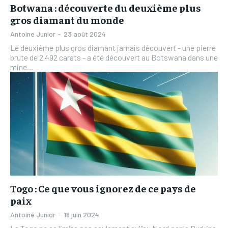
Botwana : découverte du deuxième plus
gros diamant du monde
Antoine Junior
-
23 août 2024
Le deuxième plus gros diamant jamais découvert - une pierre
brute de 2 492 carats - a été découvert au Botswana dans une
mine...
Togo : Ce que vous ignorez de ce pays de
paix
Antoine Junior
-
16 juin 2024