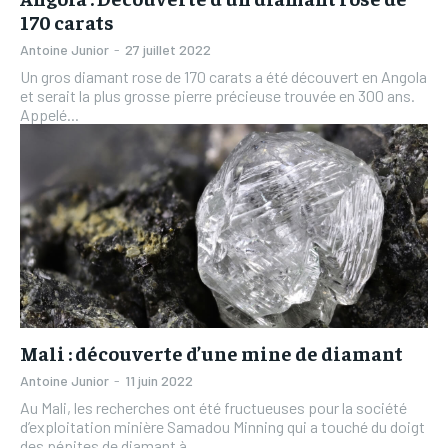
170 carats
Antoine Junior
-
27 juillet 2022
Un gros diamant rose de 170 carats a été découvert en Angola
et serait la plus grosse pierre précieuse trouvée en 300 ans.
Appelé...
Mali : découverte d’une mine de diamant
Antoine Junior
-
11 juin 2022
Au Mali, les recherches ont été fructueuses pour la société
d’exploitation minière Samadou Minning qui a touché du doigt
des pépites de diamant à...