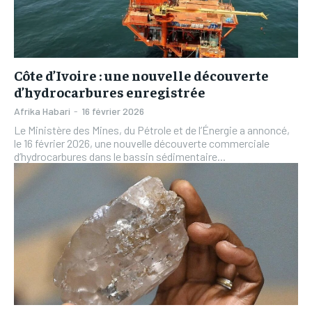
TOGOREPORT
TOGOREPORT
TOGOREPORT
TOGOREPORT
L’INTEGRAL
L’INTEGRAL
L’INTEGRAL
L’INTEGRAL
TOGOREGARD
TOGOREGARD
Côte d’Ivoire : une nouvelle découverte
TOGOREGARD
TOGOREGARD
LOMEBOUGEINFO
LOMEBOUGEINFO
d’hydrocarbures enregistrée
LOMEBOUGEINFO
LOMEBOUGEINFO
Afrika Habari
-
16 février 2026
NOUVELLE D’AFRIQUE
NOUVELLE D’AFRIQUE
NOUVELLE D’AFRIQUE
NOUVELLE D’AFRIQUE
Le Ministère des Mines, du Pétrole et de l’Énergie a annoncé,
LEDEFENSEURINFO
LEDEFENSEURINFO
le 16 février 2026, une nouvelle découverte commerciale
LEDEFENSEURINFO
LEDEFENSEURINFO
d’hydrocarbures dans le bassin sédimentaire...
228FOOT
228FOOT
228FOOT
228FOOT
ACTU LOMÉ
ACTU LOMÉ
ACTU LOMÉ
ACTU LOMÉ