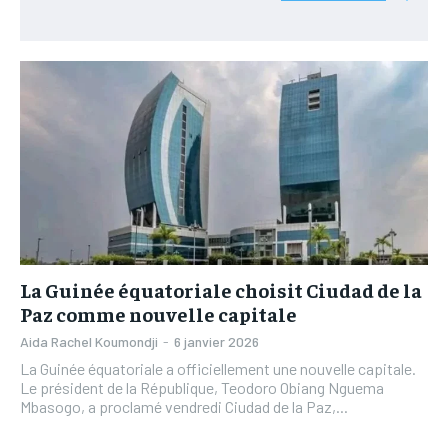
L’INTEGRAL
L’INTEGRAL
TOGOREGARD
TOGOREGARD
TOGOREGARD
TOGOREGARD
LOMEBOUGEINFO
LOMEBOUGEINFO
LOMEBOUGEINFO
LOMEBOUGEINFO
NOUVELLE D’AFRIQUE
NOUVELLE D’AFRIQUE
NOUVELLE D’AFRIQUE
NOUVELLE D’AFRIQUE
LEDEFENSEURINFO
LEDEFENSEURINFO
LEDEFENSEURINFO
LEDEFENSEURINFO
228FOOT
228FOOT
228FOOT
228FOOT
ACTU LOMÉ
ACTU LOMÉ
ACTU LOMÉ
ACTU LOMÉ
La Guinée équatoriale choisit Ciudad de la
Paz comme nouvelle capitale
Aida Rachel Koumondji
-
6 janvier 2026
La Guinée équatoriale a officiellement une nouvelle capitale.
Le président de la République, Teodoro Obiang Nguema
Mbasogo, a proclamé vendredi Ciudad de la Paz,...