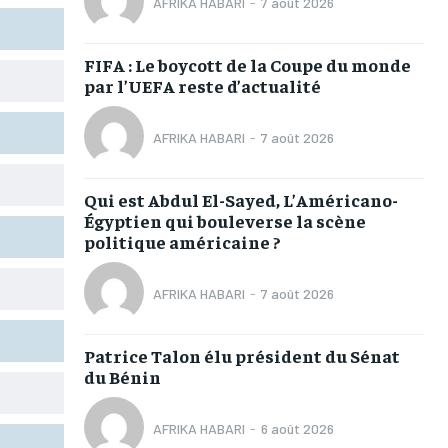
AFRIKA HABARI
-
7 août 2026
TOGOREGARD
TOGOREGARD
TOGOREGARD
TOGOREGARD
LOMEBOUGEINFO
LOMEBOUGEINFO
LOMEBOUGEINFO
LOMEBOUGEINFO
FIFA : Le boycott de la Coupe du monde
par l’UEFA reste d’actualité
NOUVELLE D’AFRIQUE
NOUVELLE D’AFRIQUE
NOUVELLE D’AFRIQUE
NOUVELLE D’AFRIQUE
LEDEFENSEURINFO
LEDEFENSEURINFO
LEDEFENSEURINFO
LEDEFENSEURINFO
AFRIKA HABARI
-
7 août 2026
228FOOT
228FOOT
228FOOT
228FOOT
Qui est Abdul El-Sayed, L’Américano-
ACTU LOMÉ
ACTU LOMÉ
ACTU LOMÉ
ACTU LOMÉ
Égyptien qui bouleverse la scène
politique américaine ?
AFRIKA HABARI
-
7 août 2026
1-MONTH
1-MONTH
Patrice Talon élu président du Sénat
du Bénin
/ month
/ month
eeing to this tier, you are billed
eeing to this tier, you are billed
onth after the first one until you
onth after the first one until you
ut of the monthly subscription.
ut of the monthly subscription.
AFRIKA HABARI
-
6 août 2026