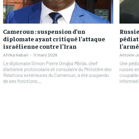
Cameroun : suspension d’un
Russie
diplomate ayant critiqué l’attaque
pédiat
israélienne contre l’Iran
l’arm
Afrika Habari
-
11 mars 2026
Antoine J
Le diplomate Simon Pierre Omgba Mbida, chef
Une pédia
d’antenne protocolaire et consulaire du Ministère des
russes en
Relations extérieures du Cameroun, a été suspendu
coupable 
de ses fonctions...
informati
FOREVER
FOREVER
/ forever
/ forever
Sign up with just an email addres
Sign up with just an email addres
get access to this tier instan
get access to this tier instan