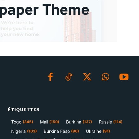
ÉTIQUETTES
Togo
Mali
Burkina
Russie
(345)
(150)
(137)
(114)
Nigeria
Burkina Faso
Ukraine
(103)
(96)
(91)