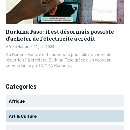
L’INTEGRAL
L’INTEGRAL
TOGOREGARD
TOGOREGARD
TOGOREGARD
TOGOREGARD
LOMEBOUGEINFO
LOMEBOUGEINFO
LOMEBOUGEINFO
LOMEBOUGEINFO
NOUVELLE D’AFRIQUE
NOUVELLE D’AFRIQUE
Burkina Faso : il est désormais possible
NOUVELLE D’AFRIQUE
NOUVELLE D’AFRIQUE
d’acheter de l’électricité à crédit
LEDEFENSEURINFO
LEDEFENSEURINFO
LEDEFENSEURINFO
LEDEFENSEURINFO
Afrika Habari
-
12 juin 2026
228FOOT
228FOOT
Au Burkina Faso, il est désormais possible d’acheter de
228FOOT
228FOOT
l’électricité à crédit au Burkina Faso grâce à un nouveau
ACTU LOMÉ
ACTU LOMÉ
service lancé par COMZA Burkina...
ACTU LOMÉ
ACTU LOMÉ
Categories
Afrique
Art & Culture