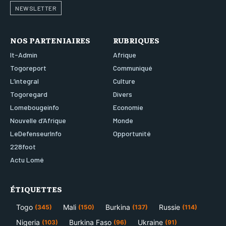
NEWSLETTER
NOS PARTENIAIRES
RUBRIQUES
It-Admin
Afrique
Togoreport
Communiqué
L’integral
Culture
Togoregard
Divers
Lomebougeinfo
Economie
Nouvelle d’Afrique
Monde
LeDefenseurInfo
Opportunité
228foot
Actu Lomé
ÉTIQUETTES
Togo
Mali
Burkina
Russie
(345)
(150)
(137)
(114)
Nigeria
Burkina Faso
Ukraine
(103)
(96)
(91)