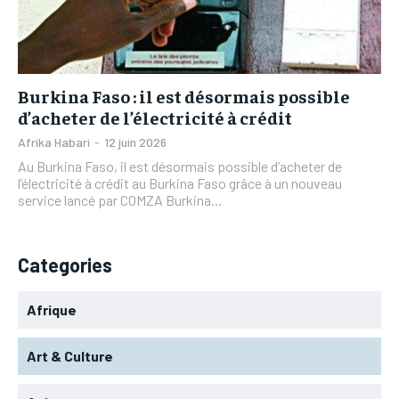
L’INTEGRAL
L’INTEGRAL
TOGOREGARD
TOGOREGARD
TOGOREGARD
TOGOREGARD
LOMEBOUGEINFO
LOMEBOUGEINFO
LOMEBOUGEINFO
LOMEBOUGEINFO
NOUVELLE D’AFRIQUE
NOUVELLE D’AFRIQUE
Burkina Faso : il est désormais possible
NOUVELLE D’AFRIQUE
NOUVELLE D’AFRIQUE
d’acheter de l’électricité à crédit
LEDEFENSEURINFO
LEDEFENSEURINFO
LEDEFENSEURINFO
LEDEFENSEURINFO
Afrika Habari
-
12 juin 2026
228FOOT
228FOOT
Au Burkina Faso, il est désormais possible d’acheter de
228FOOT
228FOOT
l’électricité à crédit au Burkina Faso grâce à un nouveau
ACTU LOMÉ
ACTU LOMÉ
service lancé par COMZA Burkina...
ACTU LOMÉ
ACTU LOMÉ
Categories
Afrique
Art & Culture