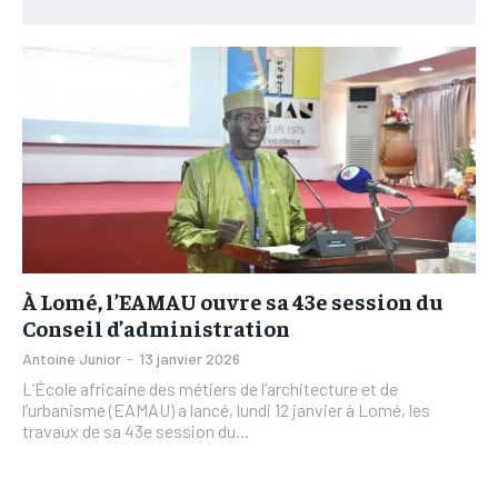
L’INTEGRAL
L’INTEGRAL
TOGOREGARD
TOGOREGARD
TOGOREGARD
TOGOREGARD
LOMEBOUGEINFO
LOMEBOUGEINFO
LOMEBOUGEINFO
LOMEBOUGEINFO
NOUVELLE D’AFRIQUE
NOUVELLE D’AFRIQUE
NOUVELLE D’AFRIQUE
NOUVELLE D’AFRIQUE
LEDEFENSEURINFO
LEDEFENSEURINFO
LEDEFENSEURINFO
LEDEFENSEURINFO
228FOOT
228FOOT
228FOOT
228FOOT
ACTU LOMÉ
ACTU LOMÉ
ACTU LOMÉ
ACTU LOMÉ
À Lomé, l’EAMAU ouvre sa 43e session du
Conseil d’administration
Antoine Junior
-
13 janvier 2026
L’École africaine des métiers de l’architecture et de
l’urbanisme (EAMAU) a lancé, lundi 12 janvier à Lomé, les
travaux de sa 43e session du...