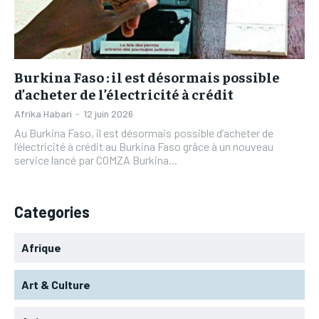
L’INTEGRAL
L’INTEGRAL
TOGOREGARD
TOGOREGARD
TOGOREGARD
TOGOREGARD
LOMEBOUGEINFO
LOMEBOUGEINFO
LOMEBOUGEINFO
LOMEBOUGEINFO
NOUVELLE D’AFRIQUE
NOUVELLE D’AFRIQUE
Burkina Faso : il est désormais possible
NOUVELLE D’AFRIQUE
NOUVELLE D’AFRIQUE
d’acheter de l’électricité à crédit
LEDEFENSEURINFO
LEDEFENSEURINFO
LEDEFENSEURINFO
LEDEFENSEURINFO
Afrika Habari
-
12 juin 2026
228FOOT
228FOOT
Au Burkina Faso, il est désormais possible d’acheter de
228FOOT
228FOOT
l’électricité à crédit au Burkina Faso grâce à un nouveau
ACTU LOMÉ
ACTU LOMÉ
service lancé par COMZA Burkina...
ACTU LOMÉ
ACTU LOMÉ
Categories
Afrique
Art & Culture