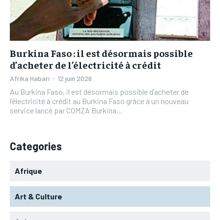
L’INTEGRAL
L’INTEGRAL
TOGOREGARD
TOGOREGARD
TOGOREGARD
TOGOREGARD
LOMEBOUGEINFO
LOMEBOUGEINFO
LOMEBOUGEINFO
LOMEBOUGEINFO
NOUVELLE D’AFRIQUE
NOUVELLE D’AFRIQUE
Burkina Faso : il est désormais possible
NOUVELLE D’AFRIQUE
NOUVELLE D’AFRIQUE
d’acheter de l’électricité à crédit
LEDEFENSEURINFO
LEDEFENSEURINFO
LEDEFENSEURINFO
LEDEFENSEURINFO
Afrika Habari
-
12 juin 2026
228FOOT
228FOOT
Au Burkina Faso, il est désormais possible d’acheter de
228FOOT
228FOOT
l’électricité à crédit au Burkina Faso grâce à un nouveau
ACTU LOMÉ
ACTU LOMÉ
service lancé par COMZA Burkina...
ACTU LOMÉ
ACTU LOMÉ
Categories
Afrique
Art & Culture