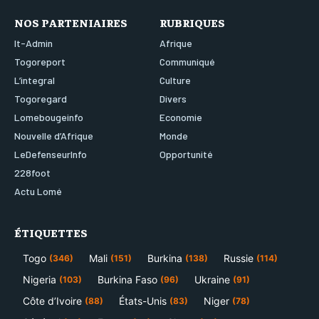
NOS PARTENIAIRES
RUBRIQUES
It-Admin
Afrique
Togoreport
Communiqué
L’integral
Culture
Togoregard
Divers
Lomebougeinfo
Economie
Nouvelle d’Afrique
Monde
LeDefenseurInfo
Opportunité
228foot
Actu Lomé
ÉTIQUETTES
Togo
Mali
Burkina
Russie
(346)
(151)
(138)
(114)
Nigeria
Burkina Faso
Ukraine
(103)
(96)
(91)
Côte d’Ivoire
États-Unis
Niger
(88)
(83)
(78)