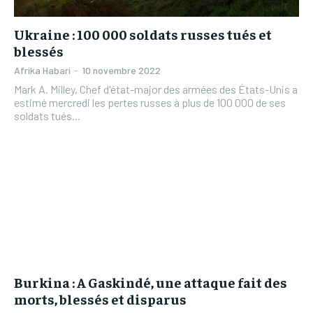
Ukraine : 100 000 soldats russes tués et
blessés
Afrika Habari
-
10 novembre 2022
Mark A. Milley, Chef d'état-major des armées des États-Unis a
estimé mercredi les pertes russes à plus de 100 000 de ses
soldats tués...
Burkina : A Gaskindé, une attaque fait des
morts, blessés et disparus