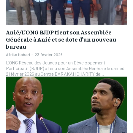
L’INTEGRAL
L’INTEGRAL
TOGOREGARD
TOGOREGARD
TOGOREGARD
TOGOREGARD
LOMEBOUGEINFO
LOMEBOUGEINFO
LOMEBOUGEINFO
LOMEBOUGEINFO
Anié/L’ONG RJDP tient son Assemblée
NOUVELLE D’AFRIQUE
NOUVELLE D’AFRIQUE
Générale à Anié et se dote d’un nouveau
NOUVELLE D’AFRIQUE
NOUVELLE D’AFRIQUE
LEDEFENSEURINFO
LEDEFENSEURINFO
bureau
LEDEFENSEURINFO
LEDEFENSEURINFO
Afrika Habari
-
23 février 2026
228FOOT
228FOOT
228FOOT
228FOOT
L'ONG Réseau des Jeunes pour un Développement
ACTU LOMÉ
ACTU LOMÉ
Participatif (RJDP) a tenu son Assemblée Générale le samedi
ACTU LOMÉ
ACTU LOMÉ
21 février 2026 au Centre BARAKAH CHARITY de...