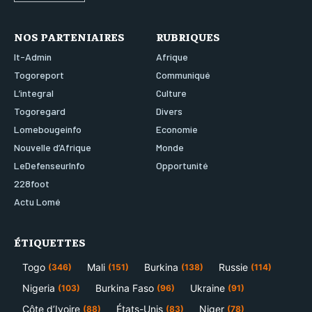
NOS PARTENIAIRES
RUBRIQUES
It-Admin
Afrique
Togoreport
Communiqué
L’integral
Culture
Togoregard
Divers
Lomebougeinfo
Economie
Nouvelle d’Afrique
Monde
LeDefenseurInfo
Opportunité
228foot
Actu Lomé
ÉTIQUETTES
Togo
Mali
Burkina
Russie
(346)
(151)
(138)
(114)
Nigeria
Burkina Faso
Ukraine
(103)
(96)
(91)
Côte d’Ivoire
États-Unis
Niger
(88)
(83)
(78)