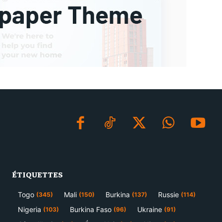
ÉTIQUETTES
Togo
Mali
Burkina
Russie
(345)
(150)
(137)
(114)
Nigeria
Burkina Faso
Ukraine
(103)
(96)
(91)