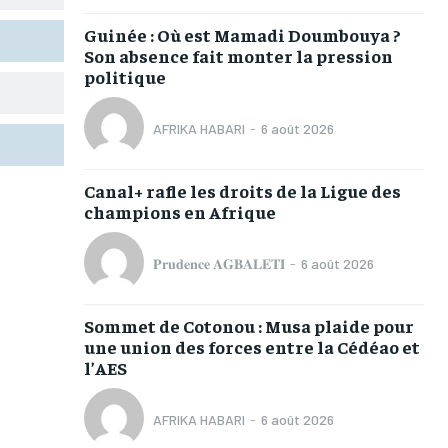
TOGOREGARD
TOGOREGARD
TOGOREGARD
TOGOREGARD
Guinée : Où est Mamadi Doumbouya ?
LOMEBOUGEINFO
LOMEBOUGEINFO
LOMEBOUGEINFO
LOMEBOUGEINFO
Son absence fait monter la pression
politique
NOUVELLE D’AFRIQUE
NOUVELLE D’AFRIQUE
NOUVELLE D’AFRIQUE
NOUVELLE D’AFRIQUE
LEDEFENSEURINFO
LEDEFENSEURINFO
LEDEFENSEURINFO
LEDEFENSEURINFO
AFRIKA HABARI
-
6 août 2026
228FOOT
228FOOT
228FOOT
228FOOT
Canal+ rafle les droits de la Ligue des
ACTU LOMÉ
ACTU LOMÉ
ACTU LOMÉ
ACTU LOMÉ
champions en Afrique
𝐏𝐫𝐮𝐝𝐞𝐧𝐜𝐞 𝐀𝐆𝐁𝐀𝐋𝐄𝐓𝐈
-
6 août 2026
Sommet de Cotonou : Musa plaide pour
1-MONTH
1-MONTH
une union des forces entre la Cédéao et
l’AES
/ month
/ month
eeing to this tier, you are billed
eeing to this tier, you are billed
onth after the first one until you
onth after the first one until you
AFRIKA HABARI
-
6 août 2026
ut of the monthly subscription.
ut of the monthly subscription.