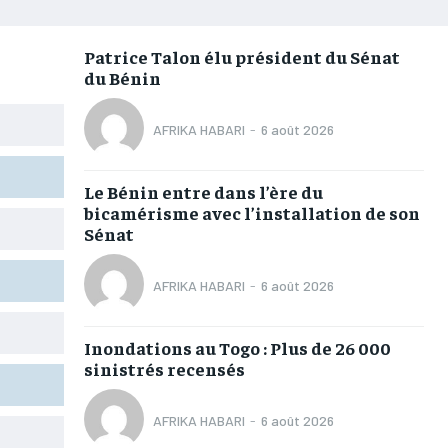
AFRIQUE
AFRIQUE
AFRIQUE
AFRIQUE
COMMUNIQUÉ
COMMUNIQUÉ
COMMUNIQUÉ
COMMUNIQUÉ
Patrice Talon élu président du Sénat
du Bénin
CULTURE
CULTURE
CULTURE
CULTURE
DIVERS
DIVERS
DIVERS
DIVERS
AFRIKA HABARI
-
6 août 2026
ECONOMIE
ECONOMIE
ECONOMIE
ECONOMIE
Le Bénin entre dans l’ère du
MONDE
MONDE
MONDE
MONDE
bicamérisme avec l’installation de son
Sénat
OPPORTUNITÉ
OPPORTUNITÉ
OPPORTUNITÉ
OPPORTUNITÉ
AFRIKA HABARI
-
6 août 2026
PARTENAIRES
PARTENAIRES
PARTENAIRES
PARTENAIRES
Inondations au Togo : Plus de 26 000
IT-ADMIN
IT-ADMIN
IT-ADMIN
IT-ADMIN
sinistrés recensés
TOGOREPORT
TOGOREPORT
TOGOREPORT
TOGOREPORT
AFRIKA HABARI
-
6 août 2026
L’INTEGRAL
L’INTEGRAL
L’INTEGRAL
L’INTEGRAL