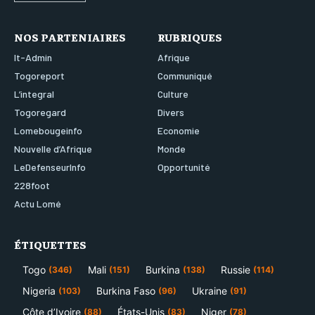
NOS PARTENIAIRES
RUBRIQUES
It-Admin
Afrique
Togoreport
Communiqué
L’integral
Culture
Togoregard
Divers
Lomebougeinfo
Economie
Nouvelle d’Afrique
Monde
LeDefenseurInfo
Opportunité
228foot
Actu Lomé
ÉTIQUETTES
Togo
Mali
Burkina
Russie
(346)
(151)
(138)
(114)
Nigeria
Burkina Faso
Ukraine
(103)
(96)
(91)
Côte d’Ivoire
États-Unis
Niger
(88)
(83)
(78)