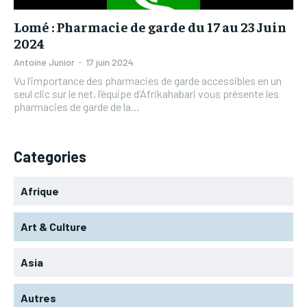
Lomé : Pharmacie de garde du 17 au 23 Juin
2024
Antoine Junior
-
17 juin 2024
Vu l’importance des pharmacies de garde accessibles en un
seul clic sur le net, l’équipe d’Afrikahabari vous présente les
pharmacies de garde de la...
Categories
Afrique
Art & Culture
Asia
Autres