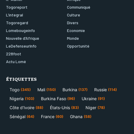
Togoreport
Communiqué
L’integral
Culture
Togoregard
Divers
Lomebougeinfo
Economie
Nouvelle d’Afrique
Monde
LeDefenseurInfo
Opportunité
228foot
Actu Lomé
ÉTIQUETTES
Togo
Mali
Burkina
Russie
(345)
(150)
(137)
(114)
Nigeria
Burkina Faso
Ukraine
(103)
(96)
(91)
Côte d’Ivoire
États-Unis
Niger
(88)
(83)
(78)
Sénégal
France
Ghana
(64)
(60)
(58)