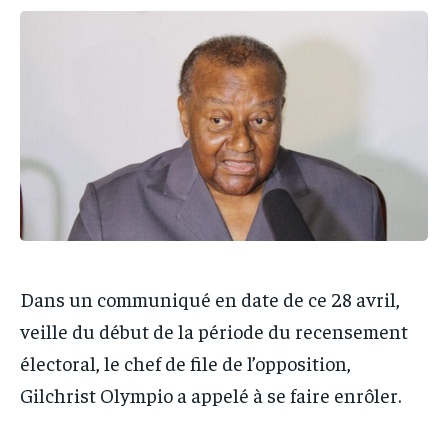
IT-ADMIN
IT-ADMIN
IT-ADMIN
IT-ADMIN
TOGOREPORT
TOGOREPORT
TOGOREPORT
TOGOREPORT
L’INTEGRAL
L’INTEGRAL
L’INTEGRAL
L’INTEGRAL
TOGOREGARD
TOGOREGARD
TOGOREGARD
TOGOREGARD
LOMEBOUGEINFO
LOMEBOUGEINFO
LOMEBOUGEINFO
LOMEBOUGEINFO
NOUVELLE D’AFRIQUE
NOUVELLE D’AFRIQUE
NOUVELLE D’AFRIQUE
NOUVELLE D’AFRIQUE
LEDEFENSEURINFO
LEDEFENSEURINFO
LEDEFENSEURINFO
LEDEFENSEURINFO
228FOOT
228FOOT
Dans un communiqué en date de ce 28 avril,
228FOOT
228FOOT
ACTU LOMÉ
ACTU LOMÉ
veille du début de la période du recensement
ACTU LOMÉ
ACTU LOMÉ
électoral, le chef de file de l’opposition,
Gilchrist Olympio a appelé à se faire enrôler.