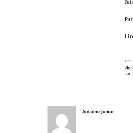
l’a
Pai
Lir
ARTI
Vlad
sur 
Antoine Junior