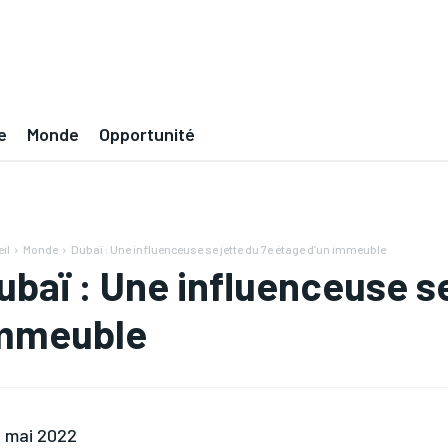
e
Monde
Opportunité
il
Monde
Dubaï : Une influenceuse se jette du 7e étage d’un immeuble
ubaï : Une influenceuse se
mmeuble
 mai 2022