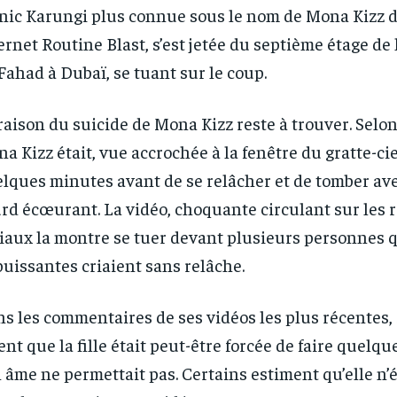
ic Karungi plus connue sous le nom de Mona Kizz d’
ernet Routine Blast, s’est jetée du septième étage de
Fahad à Dubaï, se tuant sur le coup.
RECOMMENDED
RECOMMENDED
raison du suicide de Mona Kizz reste à trouver. Selon
1-YEAR
1-YEAR
a Kizz était, vue accrochée à la fenêtre du gratte-c
lques minutes avant de se relâcher et de tomber ave
/ year
/ year
By agr
By agr
s and you
s and you
every m
every m
tly.
tly.
Pay now and you get access to exclusive
Pay now and you get access to exclusive
opt o
opt o
rd écœurant. La vidéo, choquante circulant sur les 
news and articles for a whole year.
news and articles for a whole year.
iaux la montre se tuer devant plusieurs personnes q
uissantes criaient sans relâche.
s les commentaires de ses vidéos les plus récentes, 
ent que la fille était peut-être forcée de faire quelq
 âme ne permettait pas. Certains estiment qu’elle n’é