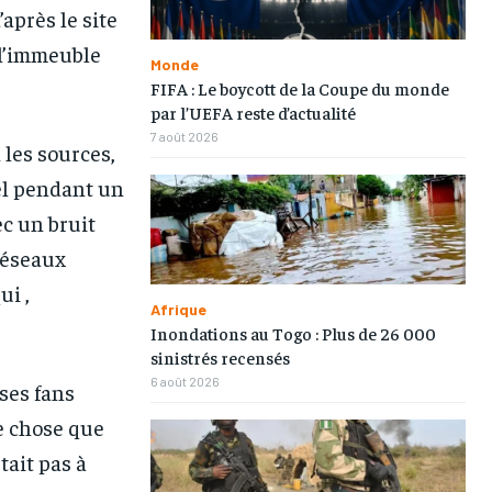
après le site
 l’immeuble
Monde
FIFA : Le boycott de la Coupe du monde
par l’UEFA reste d’actualité
7 août 2026
1-MONTH
1-MONTH
 les sources,
iel pendant un
/ month
/ month
c un bruit
eeing to this tier, you are billed
eeing to this tier, you are billed
onth after the first one until you
onth after the first one until you
ut of the monthly subscription.
ut of the monthly subscription.
réseaux
ui ,
Afrique
Inondations au Togo : Plus de 26 000
sinistrés recensés
6 août 2026
ses fans
ue chose que
tait pas à