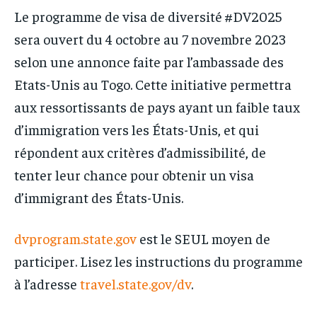
PARTENAIRES
PARTENAIRES
Le programme de visa de diversité #DV2025
IT-ADMIN
IT-ADMIN
sera ouvert du 4 octobre au 7 novembre 2023
IT-ADMIN
IT-ADMIN
TOGOREPORT
TOGOREPORT
selon une annonce faite par l’ambassade des
TOGOREPORT
TOGOREPORT
Etats-Unis au Togo. Cette initiative permettra
L’INTEGRAL
L’INTEGRAL
L’INTEGRAL
L’INTEGRAL
aux ressortissants de pays ayant un faible taux
TOGOREGARD
TOGOREGARD
TOGOREGARD
TOGOREGARD
d’immigration vers les États-Unis, et qui
LOMEBOUGEINFO
LOMEBOUGEINFO
répondent aux critères d’admissibilité, de
LOMEBOUGEINFO
LOMEBOUGEINFO
NOUVELLE D’AFRIQUE
NOUVELLE D’AFRIQUE
tenter leur chance pour obtenir un visa
NOUVELLE D’AFRIQUE
NOUVELLE D’AFRIQUE
LEDEFENSEURINFO
LEDEFENSEURINFO
d’immigrant des États-Unis.
LEDEFENSEURINFO
LEDEFENSEURINFO
228FOOT
228FOOT
228FOOT
228FOOT
dvprogram.state.gov
est le SEUL moyen de
ACTU LOMÉ
ACTU LOMÉ
ACTU LOMÉ
ACTU LOMÉ
participer. Lisez les instructions du programme
à l’adresse
travel.state.gov/dv
.