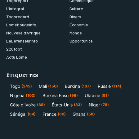
Togoreport
Communiqué
L’integral
Culture
Togoregard
Divers
Lomebougeinfo
Economie
Nouvelle d’Afrique
Monde
LeDefenseurInfo
Opportunité
228foot
Actu Lomé
ÉTIQUETTES
Togo
Mali
Burkina
Russie
(345)
(150)
(137)
(114)
Nigeria
Burkina Faso
Ukraine
(103)
(96)
(91)
Côte d’Ivoire
États-Unis
Niger
(88)
(83)
(78)
Sénégal
France
Ghana
(64)
(60)
(58)