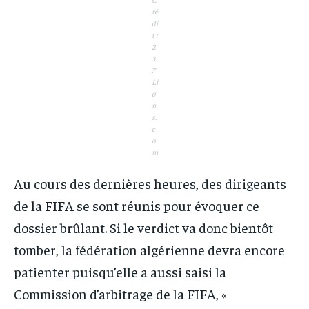
ré
di
t :
2
3
7
Li
o
n
s.
c
o
m
Au cours des dernières heures, des dirigeants
de la FIFA se sont réunis pour évoquer ce
dossier brûlant. Si le verdict va donc bientôt
tomber, la fédération algérienne devra encore
patienter puisqu’elle a aussi saisi la
Commission d’arbitrage de la FIFA, «