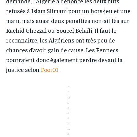
demande, l’Algérie a dénoncé les deux buts
refusés à Islam Slimani pour un hors-jeu et une
main, mais aussi deux penalties non-sifflés sur
Rachid Ghezzal ou Youcef Belaïli. Il faut le
reconnaitre, les Algériens ont très peu de
chances d’avoir gain de cause. Les Fennecs
pourraient donc également perdre devant la
justice selon
Foot01
.
P
h
ot
o
s
d
e
s
m
a