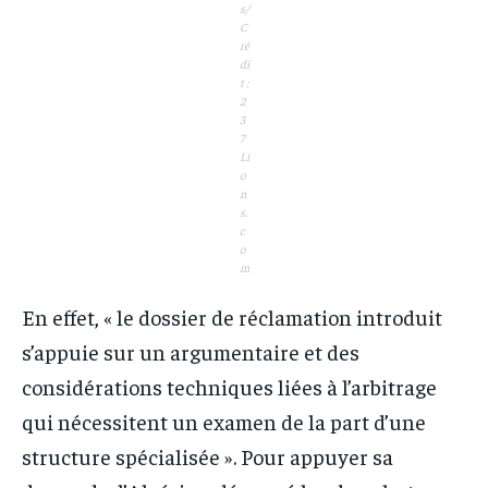
s/
C
ré
di
t :
2
3
7
Li
o
n
s.
c
o
m
En effet, « le dossier de réclamation introduit
s’appuie sur un argumentaire et des
considérations techniques liées à l’arbitrage
qui nécessitent un examen de la part d’une
structure spécialisée ». Pour appuyer sa