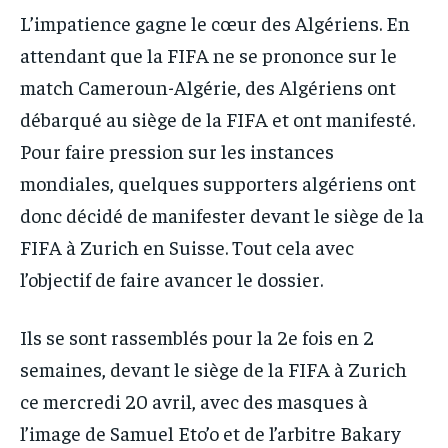
PARTENAIRES
PARTENAIRES
L’impatience gagne le cœur des Algériens. En
PARTENAIRES
PARTENAIRES
IT-ADMIN
IT-ADMIN
attendant que la FIFA ne se prononce sur le
IT-ADMIN
IT-ADMIN
match Cameroun-Algérie, des Algériens ont
TOGOREPORT
TOGOREPORT
TOGOREPORT
TOGOREPORT
débarqué au siège de la FIFA et ont manifesté.
L’INTEGRAL
L’INTEGRAL
L’INTEGRAL
L’INTEGRAL
Pour faire pression sur les instances
TOGOREGARD
TOGOREGARD
mondiales, quelques supporters algériens ont
TOGOREGARD
TOGOREGARD
LOMEBOUGEINFO
LOMEBOUGEINFO
donc décidé de manifester devant le siège de la
LOMEBOUGEINFO
LOMEBOUGEINFO
NOUVELLE D’AFRIQUE
NOUVELLE D’AFRIQUE
FIFA à Zurich en Suisse. Tout cela avec
NOUVELLE D’AFRIQUE
NOUVELLE D’AFRIQUE
LEDEFENSEURINFO
LEDEFENSEURINFO
l’objectif de faire avancer le dossier.
LEDEFENSEURINFO
LEDEFENSEURINFO
228FOOT
228FOOT
Ils se sont rassemblés pour la 2e fois en 2
228FOOT
228FOOT
ACTU LOMÉ
ACTU LOMÉ
semaines, devant le siège de la FIFA à Zurich
ACTU LOMÉ
ACTU LOMÉ
ce mercredi 20 avril, avec des masques à
l’image de Samuel Eto’o et de l’arbitre Bakary