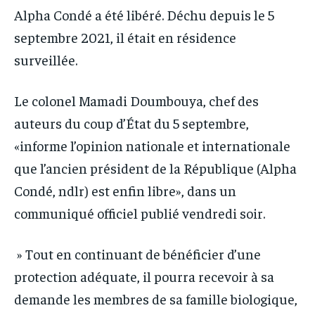
IT-ADMIN
IT-ADMIN
Alpha Condé a été libéré. Déchu depuis le 5
TOGOREPORT
TOGOREPORT
septembre 2021, il était en résidence
TOGOREPORT
TOGOREPORT
L’INTEGRAL
L’INTEGRAL
surveillée.
L’INTEGRAL
L’INTEGRAL
TOGOREGARD
TOGOREGARD
TOGOREGARD
TOGOREGARD
Le colonel Mamadi Doumbouya, chef des
LOMEBOUGEINFO
LOMEBOUGEINFO
LOMEBOUGEINFO
LOMEBOUGEINFO
auteurs du coup d’État du 5 septembre,
NOUVELLE D’AFRIQUE
NOUVELLE D’AFRIQUE
«informe l’opinion nationale et internationale
NOUVELLE D’AFRIQUE
NOUVELLE D’AFRIQUE
LEDEFENSEURINFO
LEDEFENSEURINFO
que l’ancien président de la République (Alpha
LEDEFENSEURINFO
LEDEFENSEURINFO
228FOOT
228FOOT
Condé, ndlr) est enfin libre», dans un
228FOOT
228FOOT
ACTU LOMÉ
ACTU LOMÉ
communiqué officiel publié vendredi soir.
ACTU LOMÉ
ACTU LOMÉ
» Tout en continuant de bénéficier d’une
protection adéquate, il pourra recevoir à sa
demande les membres de sa famille biologique,