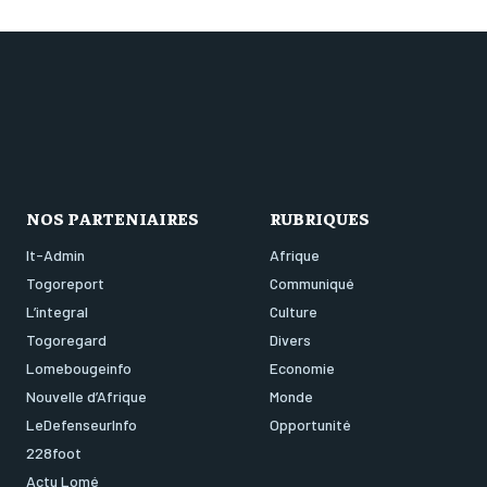
NOS PARTENIAIRES
RUBRIQUES
It-Admin
Afrique
Togoreport
Communiqué
L’integral
Culture
Togoregard
Divers
Lomebougeinfo
Economie
Nouvelle d’Afrique
Monde
LeDefenseurInfo
Opportunité
228foot
Actu Lomé