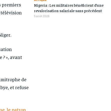
s premiers
Nigeria : Les militaires bénéficient d’une
revalorisation salariale sans précédent
a télévision
5 août 2026
Niger.
uation
 ? », avant
limitrophe de
ibye, et refuse
ne, le patron