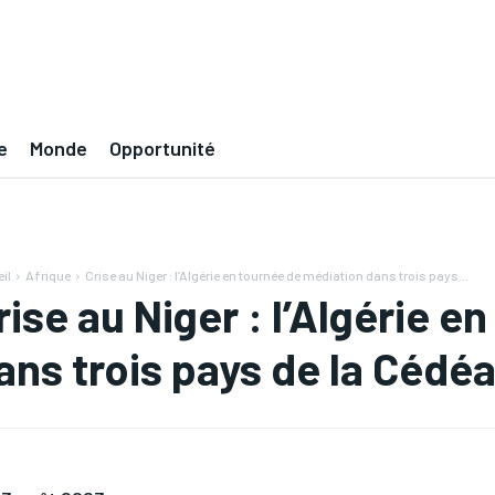
e
Monde
Opportunité
il
Afrique
Crise au Niger : l’Algérie en tournée de médiation dans trois pays...
rise au Niger : l’Algérie 
ans trois pays de la Cédé