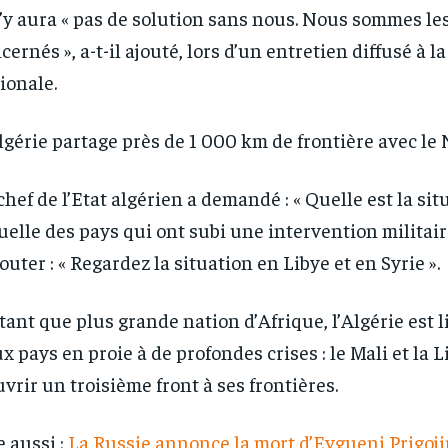
n’y aura « pas de solution sans nous. Nous sommes le
cernés », a-t-il ajouté, lors d’un entretien diffusé à l
ionale.
lgérie partage près de 1 000 km de frontière avec le 
chef de l’Etat algérien a demandé : « Quelle est la sit
uelle des pays qui ont subi une intervention militaire
jouter : « Regardez la situation en Libye et en Syrie ».
tant que plus grande nation d’Afrique, l’Algérie est 
x pays en proie à de profondes crises : le Mali et la L
uvrir un troisième front à ses frontières.
e aussi :
La Russie annonce la mort d’Evgueni Prigoji