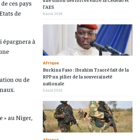
 de ces pays
l’AES
Etats de
6 août 2026
ui épargnera à
’une
Afrique
Burkina Faso : Ibrahim Traoré fait de la
RPP un pilier de la souveraineté
ation ou de
1-MONTH
1-MONTH
nationale
onaux.
5 août 2026
/ month
/ month
eeing to this tier, you are billed
eeing to this tier, you are billed
onth after the first one until you
onth after the first one until you
ut of the monthly subscription.
ut of the monthly subscription.
 » au Niger,
Afrique