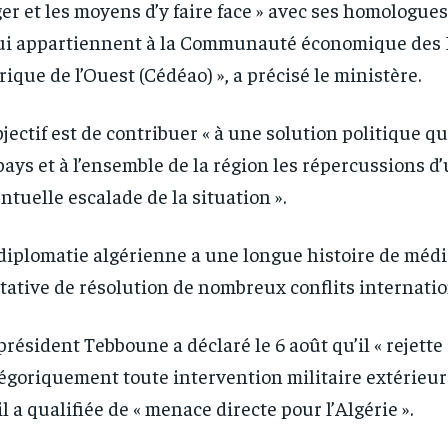
er et les moyens d’y faire face » avec ses homologues
ui appartiennent à la Communauté économique des 
frique de l’Ouest (Cédéao) », a précisé le ministère.
bjectif est de contribuer « à une solution politique q
pays et à l’ensemble de la région les répercussions d
ntuelle escalade de la situation ».
RECOMMENDED
RECOMMENDED
diplomatie algérienne a une longue histoire de médi
1-YEAR
1-YEAR
tative de résolution de nombreux conflits internati
/ year
/ year
By agr
By agr
s and you
s and you
every m
every m
président Tebboune a déclaré le 6 août qu’il « rejette
tly.
tly.
Pay now and you get access to exclusive
Pay now and you get access to exclusive
opt o
opt o
news and articles for a whole year.
news and articles for a whole year.
égoriquement toute intervention militaire extérieure
il a qualifiée de « menace directe pour l’Algérie ».