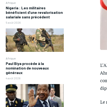
Afrique
Nigeria : Les militaires
bénéficient d’une revalorisation
salariale sans précédent
5 août 2026
Afrique
Paul Biya procède à la
L’A
nomination de nouveaux
Ahm
généraux
4 août 2026
con
dip
Le 