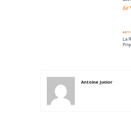
de
ARTI
La R
Prig
Antoine Junior