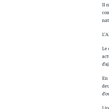
Il 
con
nat
L’A
Le 
act
d’a
En 
deu
d’o
Lir