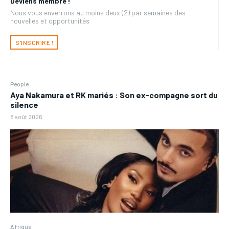
Deviens membre !
Nous vous enverrons au moins deux (2) par semaines des
nouvelles et opportunités
S'INSCRIRE !
People
Aya Nakamura et RK mariés : Son ex-compagne sort du
silence
8 août 2026
Afrique