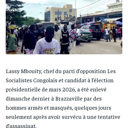
IT-ADMIN
IT-ADMIN
TOGOREPORT
TOGOREPORT
TOGOREPORT
TOGOREPORT
L’INTEGRAL
L’INTEGRAL
L’INTEGRAL
L’INTEGRAL
TOGOREGARD
TOGOREGARD
TOGOREGARD
TOGOREGARD
LOMEBOUGEINFO
LOMEBOUGEINFO
LOMEBOUGEINFO
LOMEBOUGEINFO
NOUVELLE D’AFRIQUE
NOUVELLE D’AFRIQUE
NOUVELLE D’AFRIQUE
NOUVELLE D’AFRIQUE
LEDEFENSEURINFO
LEDEFENSEURINFO
LEDEFENSEURINFO
LEDEFENSEURINFO
Lassy Mbouity, chef du parti d’opposition Les
228FOOT
228FOOT
Socialistes Congolais et candidat à l’élection
228FOOT
228FOOT
ACTU LOMÉ
ACTU LOMÉ
présidentielle de mars 2026, a été enlevé
ACTU LOMÉ
ACTU LOMÉ
dimanche dernier à Brazzaville par des
hommes armés et masqués, quelques jours
seulement après avoir survécu à une tentative
d’assassinat.