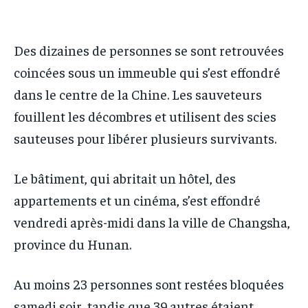
IT-ADMIN
IT-ADMIN
TOGOREPORT
TOGOREPORT
TOGOREPORT
TOGOREPORT
Des dizaines de personnes se sont retrouvées
L’INTEGRAL
L’INTEGRAL
L’INTEGRAL
L’INTEGRAL
coincées sous un immeuble qui s’est effondré
TOGOREGARD
TOGOREGARD
dans le centre de la Chine. Les sauveteurs
TOGOREGARD
TOGOREGARD
LOMEBOUGEINFO
LOMEBOUGEINFO
fouillent les décombres et utilisent des scies
LOMEBOUGEINFO
LOMEBOUGEINFO
NOUVELLE D’AFRIQUE
NOUVELLE D’AFRIQUE
sauteuses pour libérer plusieurs survivants.
NOUVELLE D’AFRIQUE
NOUVELLE D’AFRIQUE
LEDEFENSEURINFO
LEDEFENSEURINFO
LEDEFENSEURINFO
LEDEFENSEURINFO
Le bâtiment, qui abritait un hôtel, des
228FOOT
228FOOT
228FOOT
228FOOT
appartements et un cinéma, s’est effondré
ACTU LOMÉ
ACTU LOMÉ
vendredi après-midi dans la ville de Changsha,
ACTU LOMÉ
ACTU LOMÉ
province du Hunan.
Au moins 23 personnes sont restées bloquées
samedi soir, tandis que 39 autres étaient