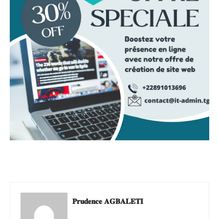
𝐏𝐫𝐮𝐝𝐞𝐧𝐜𝐞 𝐀𝐆𝐁𝐀𝐋𝐄𝐓𝐈