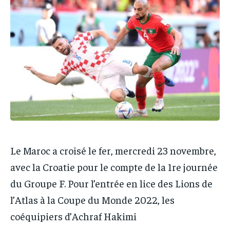
IT-ADMIN
IT-ADMIN
TOGOREPORT
TOGOREPORT
TOGOREPORT
TOGOREPORT
L’INTEGRAL
L’INTEGRAL
L’INTEGRAL
L’INTEGRAL
TOGOREGARD
TOGOREGARD
TOGOREGARD
TOGOREGARD
LOMEBOUGEINFO
LOMEBOUGEINFO
LOMEBOUGEINFO
LOMEBOUGEINFO
NOUVELLE D’AFRIQUE
NOUVELLE D’AFRIQUE
NOUVELLE D’AFRIQUE
NOUVELLE D’AFRIQUE
LEDEFENSEURINFO
LEDEFENSEURINFO
LEDEFENSEURINFO
LEDEFENSEURINFO
228FOOT
228FOOT
228FOOT
228FOOT
Le Maroc a croisé le fer, mercredi 23 novembre,
ACTU LOMÉ
ACTU LOMÉ
ACTU LOMÉ
ACTU LOMÉ
avec la Croatie pour le compte de la 1re journée
du Groupe F. Pour l’entrée en lice des Lions de
l’Atlas à la Coupe du Monde 2022, les
coéquipiers d’Achraf Hakimi