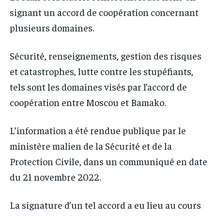
IT-ADMIN
IT-ADMIN
signant un accord de coopération concernant
TOGOREPORT
TOGOREPORT
TOGOREPORT
TOGOREPORT
plusieurs domaines.
L’INTEGRAL
L’INTEGRAL
L’INTEGRAL
L’INTEGRAL
TOGOREGARD
TOGOREGARD
Sécurité, renseignements, gestion des risques
TOGOREGARD
TOGOREGARD
et catastrophes, lutte contre les stupéfiants,
LOMEBOUGEINFO
LOMEBOUGEINFO
LOMEBOUGEINFO
LOMEBOUGEINFO
tels sont les domaines visés par l’accord de
NOUVELLE D’AFRIQUE
NOUVELLE D’AFRIQUE
NOUVELLE D’AFRIQUE
NOUVELLE D’AFRIQUE
coopération entre Moscou et Bamako.
LEDEFENSEURINFO
LEDEFENSEURINFO
LEDEFENSEURINFO
LEDEFENSEURINFO
228FOOT
228FOOT
L’information a été rendue publique par le
228FOOT
228FOOT
ACTU LOMÉ
ACTU LOMÉ
ministère malien de la Sécurité et de la
ACTU LOMÉ
ACTU LOMÉ
Protection Civile, dans un communiqué en date
du 21 novembre 2022.
La signature d’un tel accord a eu lieu au cours