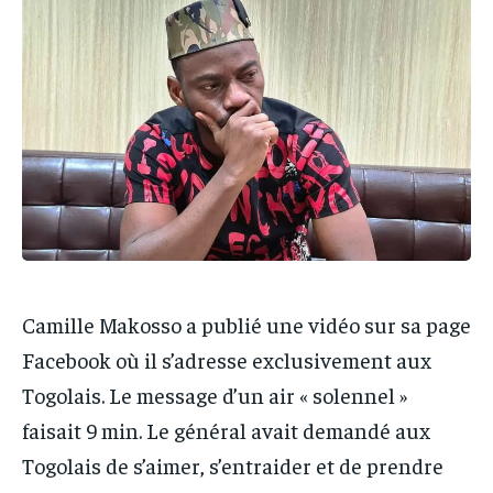
PARTENAIRES
PARTENAIRES
IT-ADMIN
IT-ADMIN
IT-ADMIN
IT-ADMIN
TOGOREPORT
TOGOREPORT
TOGOREPORT
TOGOREPORT
L’INTEGRAL
L’INTEGRAL
L’INTEGRAL
L’INTEGRAL
TOGOREGARD
TOGOREGARD
TOGOREGARD
TOGOREGARD
LOMEBOUGEINFO
LOMEBOUGEINFO
LOMEBOUGEINFO
LOMEBOUGEINFO
NOUVELLE D’AFRIQUE
NOUVELLE D’AFRIQUE
NOUVELLE D’AFRIQUE
NOUVELLE D’AFRIQUE
LEDEFENSEURINFO
LEDEFENSEURINFO
LEDEFENSEURINFO
LEDEFENSEURINFO
Camille Makosso a publié une vidéo sur sa page
228FOOT
228FOOT
228FOOT
228FOOT
Facebook où il s’adresse exclusivement aux
ACTU LOMÉ
ACTU LOMÉ
Togolais. Le message d’un air « solennel »
ACTU LOMÉ
ACTU LOMÉ
faisait 9 min. Le général avait demandé aux
Togolais de s’aimer, s’entraider et de prendre