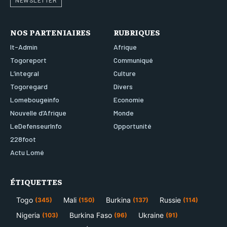
NEWSLETTER
NOS PARTENIAIRES
RUBRIQUES
It-Admin
Afrique
Togoreport
Communiqué
L’integral
Culture
Togoregard
Divers
Lomebougeinfo
Economie
Nouvelle d’Afrique
Monde
LeDefenseurInfo
Opportunité
228foot
Actu Lomé
ÉTIQUETTES
Togo
Mali
Burkina
Russie
(345)
(150)
(137)
(114)
Nigeria
Burkina Faso
Ukraine
(103)
(96)
(91)